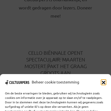
wordt gedragen door lezers. Doneer
mee!
C
CELLO BIËNNALE OPENT
SPECTACULAIR: MAARTEN
MOSTERT PAKT HET GRAAG
GROOTS AAN
22 OKTOBER 2016
Beheer cookie toestemming
Om de beste ervaringen te bieden, gebruiken wij technologieën zoals
cookies om informatie over je apparaat op te slaan en/of te raadplegen.
Door in te stemmen met deze technologieën kunnen wij gegevens zoals
surfgedrag of unieke ID's op deze site verwerken. Als je geen