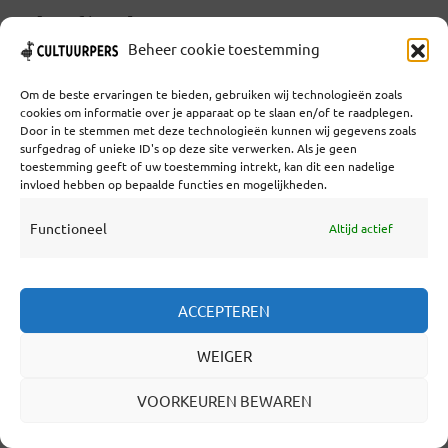
[wpuf-login]
Beheer cookie toestemming
Om de beste ervaringen te bieden, gebruiken wij technologieën zoals
Coöperatief Cultureel Persbureau U.A. | Salzburg 29 |
cookies om informatie over je apparaat op te slaan en/of te raadplegen.
Door in te stemmen met deze technologieën kunnen wij gegevens zoals
3524KS Utrecht | KvK: 55573592 |Btw:
surfgedrag of unieke ID's op deze site verwerken. Als je geen
NL851769731B01 | Bank: NL92 TRIO 0254 7521 01
toestemming geeft of uw toestemming intrekt, kan dit een nadelige
invloed hebben op bepaalde functies en mogelijkheden.
Functioneel
Altijd actief
Samenwerken
Statuten
Redactiestatuut
ACCEPTEREN
Over Ons
WEIGER
VOORKEUREN BEWAREN