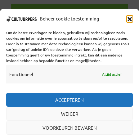
LEES VERDER
Beheer cookie toestemming
Om de beste ervaringen te bieden, gebruiken wij technologieën zoals
cookies om informatie over je apparaat op te slaan en/of te raadplegen.
Door in te stemmen met deze technologieën kunnen wij gegevens zoals
surfgedrag of unieke ID's op deze site verwerken. Als je geen
toestemming geeft of uw toestemming intrekt, kan dit een nadelige
Coöperatief Cultureel Persbureau U.A. | Salzburg 29 |
invloed hebben op bepaalde functies en mogelijkheden.
3524KS Utrecht | KvK: 55573592 |Btw:
NL851769731B01 | Bank: NL92 TRIO 0254 7521 01
Functioneel
Altijd actief
Samenwerken
ACCEPTEREN
Statuten
WEIGER
Redactiestatuut
Over Ons
VOORKEUREN BEWAREN