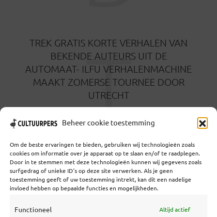
T
TREK GRATIS KORTE VERHALEN VAN
BEKENDE AUTEURS UIT DE
AUTOMAAT- ILFU VERHALENMACHINE
MAAKT ZOMERSE TOURNEE DOOR
UTRECHT
18 AUGUSTUS 2021
Beheer cookie toestemming
Om de beste ervaringen te bieden, gebruiken wij technologieën zoals
cookies om informatie over je apparaat op te slaan en/of te raadplegen.
Door in te stemmen met deze technologieën kunnen wij gegevens zoals
surfgedrag of unieke ID's op deze site verwerken. Als je geen
toestemming geeft of uw toestemming intrekt, kan dit een nadelige
Coöperatief Cultureel Persbureau U.A. | Salzburg 29 |
invloed hebben op bepaalde functies en mogelijkheden.
3524KS Utrecht | KvK: 55573592 |Btw:
NL851769731B01 | Bank: NL92 TRIO 0254 7521 01
Functioneel
Altijd actief