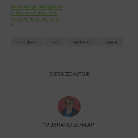
Kunstmatige intelligentie
in het museum: waarom
AI-beleid geen luxe meer
is
bibliotheek
gpt3
nbd biblion
openai
OVER DEZE AUTEUR
WIJBRAND SCHAAP