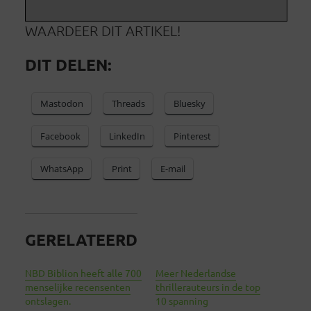
WAARDEER DIT ARTIKEL!
DIT DELEN:
Mastodon
Threads
Bluesky
Facebook
LinkedIn
Pinterest
WhatsApp
Print
E-mail
GERELATEERD
NBD Biblion heeft alle 700
Meer Nederlandse
menselijke recensenten
thrillerauteurs in de top
ontslagen.
10 spanning