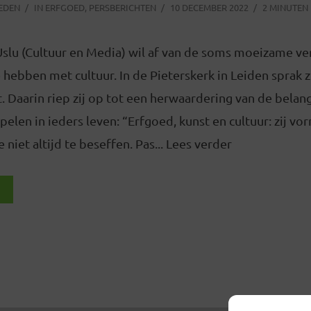
LEDEN
IN
ERFGOED
,
PERSBERICHTEN
10 DECEMBER 2022
2 MINUTEN 
 Uslu (Cultuur en Media) wil af van de soms moeizame v
e hebben met cultuur. In de Pieterskerk in Leiden sprak z
t. Daarin riep zij op tot een herwaardering van de belang
pelen in ieders leven: “Erfgoed, kunst en cultuur: zij vo
 niet altijd te beseffen. Pas... Lees verder