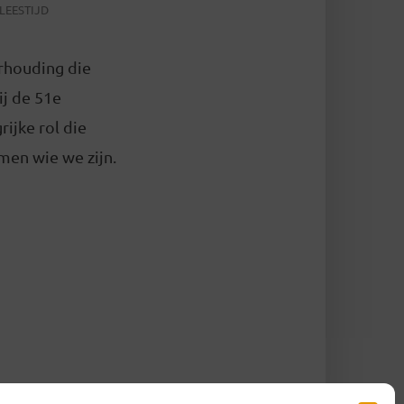
LEESTIJD
erhouding die
ij de 51e
rijke rol die
rmen wie we zijn.