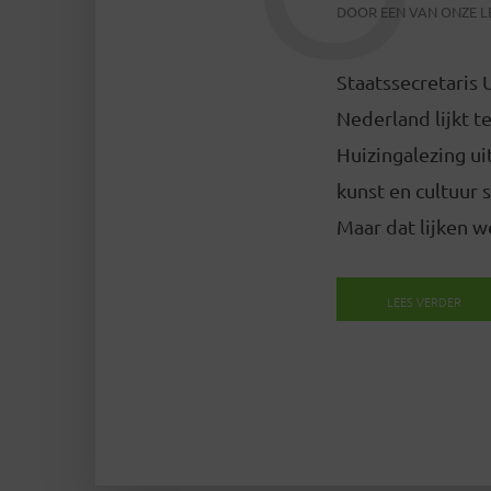
DOOR
EEN VAN ONZE 
Staatssecretaris
Nederland lijkt t
Huizingalezing ui
kunst en cultuur s
Maar dat lijken we
LEES VERDER