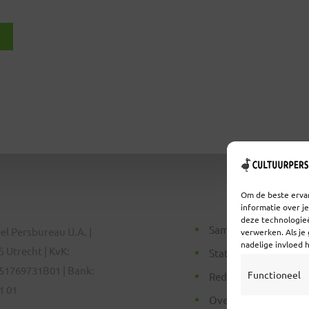
Om de beste ervar
informatie over j
deze technologieë
Samenwerken
el Persbureau U.A. |
verwerken. Als je
nadelige invloed 
 Utrecht | KvK:
Statuten
51769731B01 | Bank:
Functioneel
Redactiestatuut
1 01
Over Ons