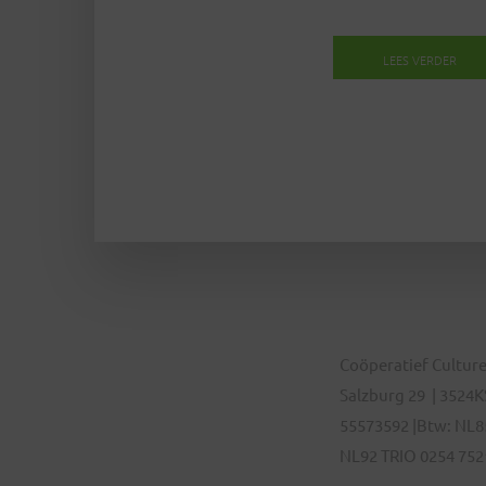
LEES VERDER
Coöperatief Culture
Salzburg 29 | 3524KS
55573592 |Btw: NL8
NL92 TRIO 0254 752