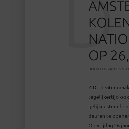
D
AMST
KOLEN
NATI
OP 26
DOOR
EEN VAN ONZE 
ZID Theater maakt
tegelijkertijd o
gelijkgestemde 
deuren te openen
Op vrijdag 26 jan