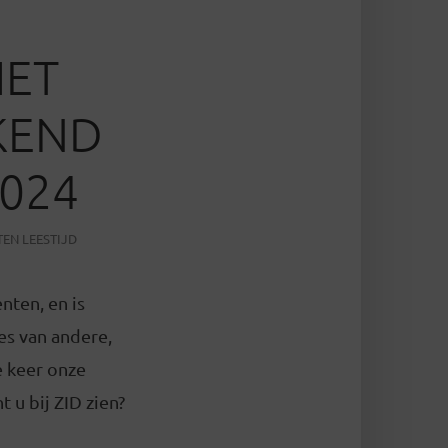
HET
KEND
2024
TEN LEESTIJD
nten, en is
es van andere,
 keer onze
 u bij ZID zien?