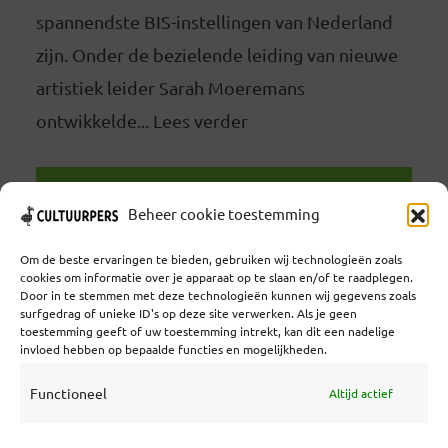
spannendste BIS-instellingen van Nederland
zijn. Onder de bezielende leiding van nieuwe
artistiek leider Sarah Moeremans
ontwikkelde... Lees verder
LEES VERDER
Beheer cookie toestemming
Om de beste ervaringen te bieden, gebruiken wij technologieën zoals
cookies om informatie over je apparaat op te slaan en/of te raadplegen.
Door in te stemmen met deze technologieën kunnen wij gegevens zoals
surfgedrag of unieke ID's op deze site verwerken. Als je geen
toestemming geeft of uw toestemming intrekt, kan dit een nadelige
Coöperatief Cultureel Persbureau U.A. | Salzburg 29 |
invloed hebben op bepaalde functies en mogelijkheden.
3524KS Utrecht | KvK: 55573592 |Btw:
NL851769731B01 | Bank: NL92 TRIO 0254 7521 01
Functioneel
Altijd actief