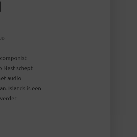
1
IJD
n componist
o Nest schept
met audio
n. Islands is een
 verder