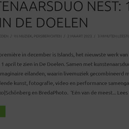
ENAARSDUO NEST: 
 IN DE DOELEN
LEDEN
IN
MUZIEK
,
PERSBERICHTEN
2 MAART 2023
3 MINUTEN LEEST
première in december is Islands, het nieuwste werk va
 1 april te zien in De Doelen. Samen met kunstenaarsdu
imaginaire eilanden, waarin livemuziek gecombineerd 
dende kunst, fotografie, video en performance samengaa
ko|Schönberg en BredaPhoto. ‘Eén van de meest... Lees