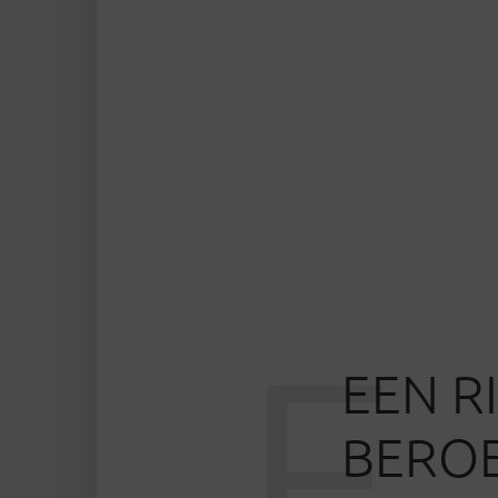
E
EEN R
BEROE