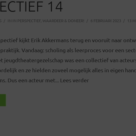
ECTIEF 14
S
IN
IN PERSPECTIEF
,
WAARDEER & DONEER!
6 FEBRUARI 2023
13 M
rspectief kijkt Erik Akkermans terug en vooruit naar ontw
-praktijk. Vandaag: scholing als leerproces voor een sect
t jeugdtheatergezelschap was een collectief van acteur
elijk en ze hielden zoveel mogelijk alles in eigen han
s. Dus een acteur met... Lees verder