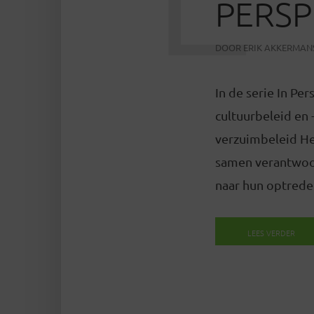
PERSP
DOOR
ERIK AKKERMAN
In de serie In Pe
cultuurbeleid en 
verzuimbeleid He
samen verantwoord
naar hun optreden
LEES VERDER