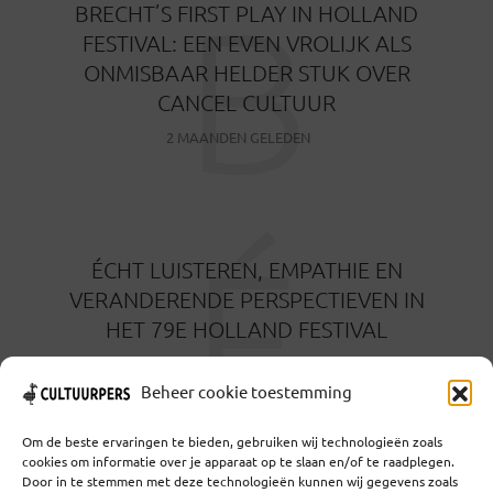
B
BRECHT’S FIRST PLAY IN HOLLAND
FESTIVAL: EEN EVEN VROLIJK ALS
ONMISBAAR HELDER STUK OVER
CANCEL CULTUUR
2 MAANDEN GELEDEN
É
ÉCHT LUISTEREN, EMPATHIE EN
VERANDERENDE PERSPECTIEVEN IN
HET 79E HOLLAND FESTIVAL
5 MAANDEN GELEDEN
Beheer cookie toestemming
Om de beste ervaringen te bieden, gebruiken wij technologieën zoals
cookies om informatie over je apparaat op te slaan en/of te raadplegen.
Door in te stemmen met deze technologieën kunnen wij gegevens zoals