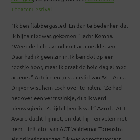
Theater Festival
.
“Ik ben flabbergasted. En dan te bedenken dat
ik bijna niet was gekomen,” lacht Kemna.
“Weer de hele avond met acteurs kletsen.
Daar had ik geen zin in. Ik ben dol op een
feestje hoor, maar ik praat de hele dag al met
acteurs.” Actrice en bestuurslid van ACT Anna
Drijver wist hem toch over te halen. “Ze had
het over een verrassinkje, dus ik werd
nieuwsgierig. Zo ijdel ben ik wel.” Aan de ACT
Award dacht hij niet, omdat hij – en velen met
hem – initiator van ACT Waldemar Torenstra
als prijswinnaar zag. “Ik was oprecht verrast,