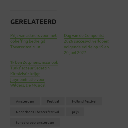
GERELATEERD
Prijs van acteurs voor met
Dag van de Componist
opheffing bedreigd
2026 succesvol verlopen;
Theaterinstituut
volgende editie op 19 en
20 juni 2027
‘Ik ben Zutphens, maar ook
Turks’ acteur Sadettin
Kirmiziyüz krijgt
jurynominatie voor
Wilders, De Musical
Amsterdam
Festival
Holland Festival
Nederlands Theaterfestival
prijs
toneelgroep amsterdam