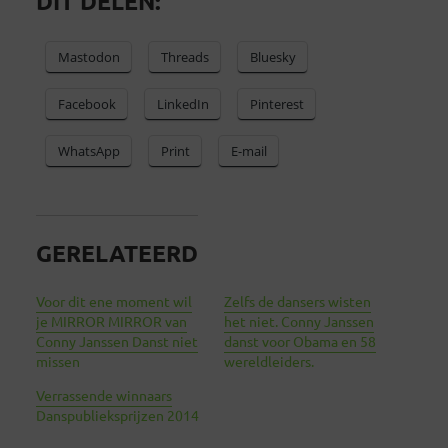
DIT DELEN:
Mastodon
Threads
Bluesky
Facebook
LinkedIn
Pinterest
WhatsApp
Print
E-mail
GERELATEERD
Voor dit ene moment wil
Zelfs de dansers wisten
je MIRROR MIRROR van
het niet. Conny Janssen
Conny Janssen Danst niet
danst voor Obama en 58
missen
wereldleiders.
Verrassende winnaars
Danspublieksprijzen 2014