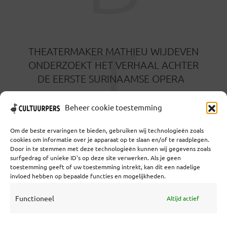
T
THEATERMAKER MATHIEU WIJDEVEN
ONDERZOEKT HET VERHAAL ACHTER
DE EERSTE SURINAAMSE OPERA
3 MAANDEN GELEDEN
Beheer cookie toestemming
Om de beste ervaringen te bieden, gebruiken wij technologieën zoals
cookies om informatie over je apparaat op te slaan en/of te raadplegen.
Door in te stemmen met deze technologieën kunnen wij gegevens zoals
surfgedrag of unieke ID's op deze site verwerken. Als je geen
toestemming geeft of uw toestemming intrekt, kan dit een nadelige
Coöperatief Cultureel Persbureau U.A. | Salzburg 29 |
invloed hebben op bepaalde functies en mogelijkheden.
3524KS Utrecht | KvK: 55573592 |Btw:
NL851769731B01 | Bank: NL92 TRIO 0254 7521 01
Functioneel
Altijd actief