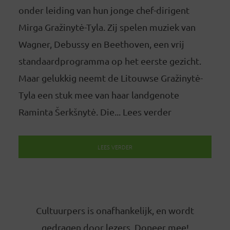
onder leiding van hun jonge chef-dirigent
Mirga Gražinytė-Tyla. Zij spelen muziek van
Wagner, Debussy en Beethoven, een vrij
standaardprogramma op het eerste gezicht.
Maar gelukkig neemt de Litouwse Gražinytė-
Tyla een stuk mee van haar landgenote
Raminta Šerkšnytė. Die... Lees verder
LEES VERDER
Cultuurpers is onafhankelijk, en wordt
gedragen door lezers. Doneer mee!