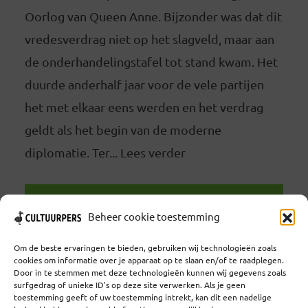
Oorlog van Queen Anne. Bijzonder was dat dit
vredesverdrag niet op het slagveld, maar aan
de onderhandelingstafel tot stand kwam. Het
duurde anderhalf jaar voor de vele partijen
het met elkaar eens werden en het verdrag
geldt als het begin van de moderne
diplomatie. Ter... Lees verder
LEES VERDER
Beheer cookie toestemming
Om de beste ervaringen te bieden, gebruiken wij technologieën zoals
cookies om informatie over je apparaat op te slaan en/of te raadplegen.
Door in te stemmen met deze technologieën kunnen wij gegevens zoals
surfgedrag of unieke ID's op deze site verwerken. Als je geen
toestemming geeft of uw toestemming intrekt, kan dit een nadelige
Coöperatief Cultureel Persbureau U.A. | Salzburg 29 |