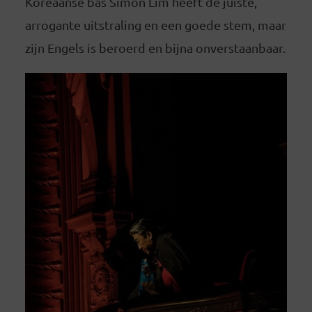
Koreaanse bas Simon Lim heeft de juiste,
arrogante uitstraling en een goede stem, maar
zijn Engels is beroerd en bijna onverstaanbaar.