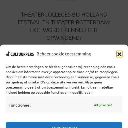
T
THEATERCOLLEGES BIJ HOLLAND
FESTIVAL EN THEATER ROTTERDAM:
HOE WORDT KENNIS ECHT
OPWINDEND?
1 MAAND GELEDEN
Beheer cookie toestemming
Om de beste ervaringen te bieden, gebruiken wij technologieën zoals
cookies om informatie over je apparaat op te slaan en/of te raadplegen.
Door in te stemmen met deze technologieën kunnen wij gegevens zoals
surfgedrag of unieke ID's op deze site verwerken. Als je geen
toestemming geeft of uw toestemming intrekt, kan dit een nadelige
Coöperatief Cultureel Persbureau U.A. | Salzburg 29 |
invloed hebben op bepaalde functies en mogelijkheden.
3524KS Utrecht | KvK: 55573592 |Btw:
NL851769731B01 | Bank: NL92 TRIO 0254 7521 01
Functioneel
Altijd actief
Samenwerken