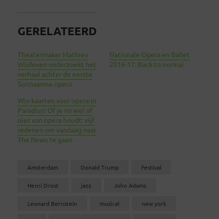
GERELATEERD
Theatermaker Mathieu
Nationale Opera en Ballet
Wijdeven onderzoekt het
2016-17: Back to normal
verhaal achter de eerste
Surinaamse opera
Win kaarten voor opera in
Paradiso! Of je nu wel of
niet van opera houdt: vijf
redenen om vandaag naar
The News te gaan
Amsterdam
Donald Trump
Festival
Henri Drost
jazz
John Adams
Leonard Bernstein
musical
new york