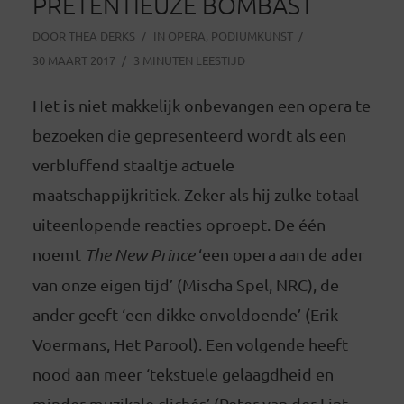
PRETENTIEUZE BOMBAST
DOOR
THEA DERKS
IN
OPERA
,
PODIUMKUNST
30 MAART 2017
3 MINUTEN LEESTIJD
Het is niet makkelijk onbevangen een opera te
bezoeken die gepresenteerd wordt als een
verbluffend staaltje actuele
maatschappijkritiek. Zeker als hij zulke totaal
uiteenlopende reacties oproept. De één
noemt
The New Prince
‘een opera aan de ader
van onze eigen tijd’ (Mischa Spel, NRC), de
ander geeft ‘een dikke onvoldoende’ (Erik
Voermans, Het Parool). Een volgende heeft
nood aan meer ‘tekstuele gelaagdheid en
minder muzikale clichés’ (Peter van der Lint,