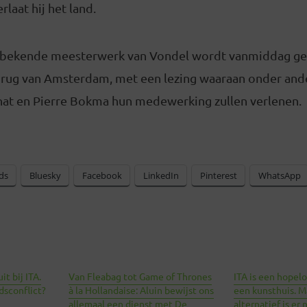
rlaat hij het land.
onbekende meesterwerk van Vondel wordt vanmiddag ge
ug van Amsterdam, met een lezing waaraan onder ande
hat en Pierre Bokma hun medewerking zullen verlenen.
ds
Bluesky
Facebook
LinkedIn
Pinterest
WhatsApp
t bij ITA.
Van Fleabag tot Game of Thrones
ITA is een hopel
dsconflict?
à la Hollandaise: Aluin bewijst ons
een kunsthuis. M
allemaal een dienst met De
alternatief is er 