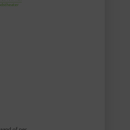
dstheater
maand of per