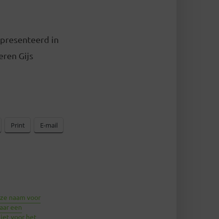
presenteerd in
ren Gijs
Print
E-mail
oze naam voor
aar een
niet voor het