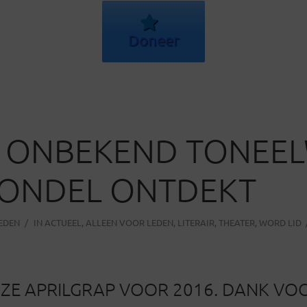
Doneer
’. ONBEKEND TONEE
VONDEL ONTDEKT
LEDEN
IN
ACTUEEL
,
ALLEEN VOOR LEDEN
,
LITERAIR
,
THEATER
,
WORD LID
NZE APRILGRAP VOOR 2016. DANK VO