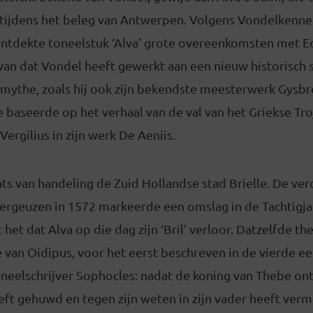
 tijdens het beleg van Antwerpen. Volgens Vondelkenne
ontdekte toneelstuk ‘Alva’ grote overeenkomsten met Ed
n van dat Vondel heeft gewerkt aan een nieuw historisch 
 mythe, zoals hij ook zijn bekendste meesterwerk Gysb
ie baseerde op het verhaal van de val van het Griekse Tro
ergilius in zijn werk De Aeniis.
laats van handeling de Zuid Hollandse stad Brielle. De ve
ergeuzen in 1572 markeerde een omslag in de Tachtigjar
 het dat Alva op die dag zijn ‘Bril’ verloor. Datzelfde 
 van Oidipus, voor het eerst beschreven in de vierde e
neelschrijver Sophocles: nadat de koning van Thebe ontd
t gehuwd en tegen zijn weten in zijn vader heeft vermo