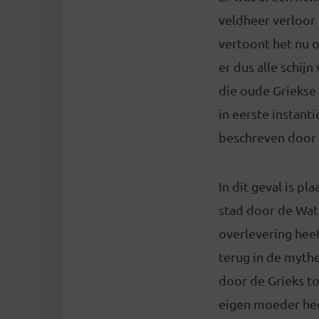
veldheer verloor
vertoont het nu 
er dus alle schij
die oude Griekse
in eerste instant
beschreven door V
In dit geval is p
stad door de Wat
overlevering heet
terug in de mythe
door de Grieks to
eigen moeder heef