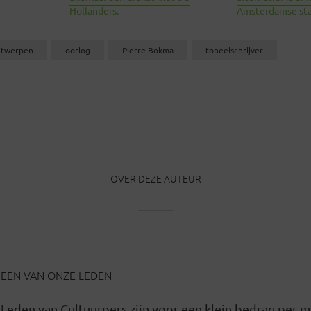
Hollanders.
Amsterdamse sta
ntwerpen
oorlog
Pierre Bokma
toneelschrijver
OVER DEZE AUTEUR
EEN VAN ONZE LEDEN
Leden van Cultuurpers zijn voor een klein bedrag per 