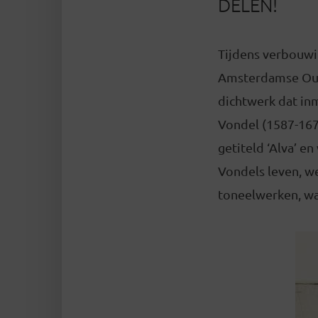
DELEN!
Tijdens verbouwi
Amsterdamse Oud
dichtwerk dat inm
Vondel (1587-1679
getiteld ‘Alva’ e
Vondels leven, we
toneelwerken, wa