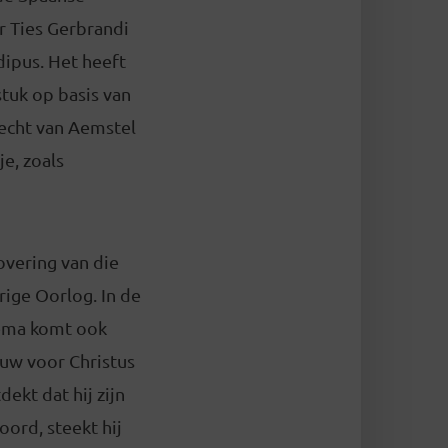
r Ties Gerbrandi
ipus. Het heeft
stuk op basis van
recht van Aemstel
je, zoals
rovering van die
ige Oorlog. In de
thema komt ook
euw voor Christus
ekt dat hij zijn
ord, steekt hij