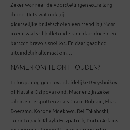
Zeker wanneer de voorstellingen extra lang
duren. (Iets wat ook bij
plaatselijke balletscholen een trend is.) Maar
in een zaal vol balletouders en dansdocenten
barsten bravo’s snel los. En daar gaat het
uiteindelijk allemaal om…
NAMEN OM TE ONTHOUDEN?
Er loopt nog geen overduidelijke Baryshnikov
of Natalia Osipova rond. Maar er zijn zeker
talenten te spotten zoals Grace Robson, Elias
Boersma, Kotone Maekawa, Rei Takahashi,
Toon Lobach, Khayla Fitzpatrick, Portia Adams
en Gaetano Signorelli. En wie weet welke