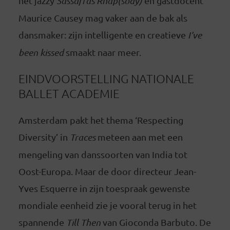
het jazzy
Sassafras Rhap(sody)
en gastdocent
Maurice Causey mag vaker aan de bak als
dansmaker: zijn intelligente en creatieve
I’ve
been kissed
smaakt naar meer.
EINDVOORSTELLING NATIONALE
BALLET ACADEMIE
Amsterdam pakt het thema ‘Respecting
Diversity’ in
Traces
meteen aan met een
mengeling van danssoorten van India tot
Oost-Europa. Maar de door directeur Jean-
Yves Esquerre in zijn toespraak gewenste
mondiale eenheid zie je vooral terug in het
spannende
Till Then
van Gioconda Barbuto. De