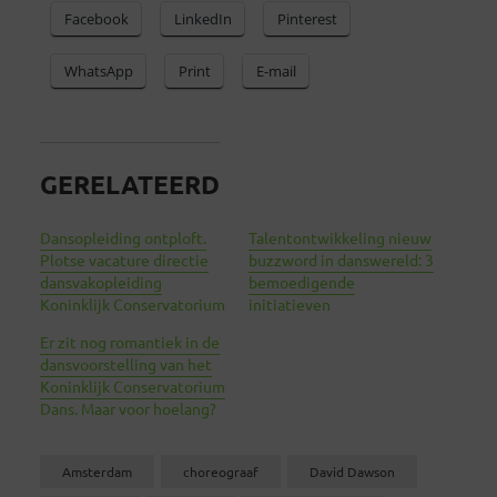
Facebook
LinkedIn
Pinterest
WhatsApp
Print
E-mail
GERELATEERD
Dansopleiding ontploft.
Talentontwikkeling nieuw
Plotse vacature directie
buzzword in danswereld: 3
dansvakopleiding
bemoedigende
Koninklijk Conservatorium
initiatieven
Er zit nog romantiek in de
dansvoorstelling van het
Koninklijk Conservatorium
Dans. Maar voor hoelang?
Amsterdam
choreograaf
David Dawson