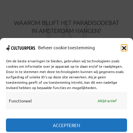
W
WAAROM BLIJFT HET PARADISODEBAT
IN AMSTERDAM HANGEN?
11 MAANDEN GELEDEN
Beheer cookie toestemming
Om de beste ervaringen te bieden, gebruiken wij technologieën zoals
cookies om informatie over je apparaat op te slaan en/of te raadplegen.
Door in te stemmen met deze technologieën kunnen wij gegevens zoals
surfgedrag of unieke ID's op deze site verwerken. Als je geen
toestemming geeft of uw toestemming intrekt, kan dit een nadelige
Coöperatief Cultureel Persbureau U.A. | Salzburg 29 |
invloed hebben op bepaalde functies en mogelijkheden.
3524KS Utrecht | KvK: 55573592 |Btw:
NL851769731B01 | Bank: NL92 TRIO 0254 7521 01
Functioneel
Altijd actief
Samenwerken
ACCEPTEREN
Statuten