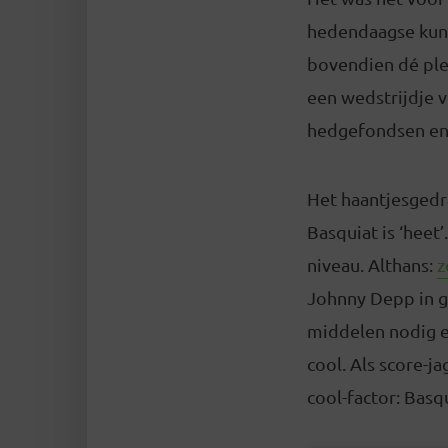
hedendaagse kuns
bovendien dé ple
een wedstrijdje 
hedgefondsen en m
Het haantjesgedr
Basquiat is ‘heet’
niveau. Althans:
z
Johnny Depp in g
middelen nodig 
cool. Als score-j
cool-factor: Basqu