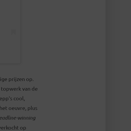
ige prijzen op.
e topwerk van de
pp’s cool,
het oeuvre, plus
eadline-winning
 verkocht op