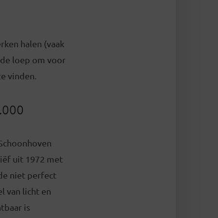
erken halen (vaak
 de loep om voor
te vinden.
.000
 Schoonhoven
iëf uit 1972 met
de niet perfect
 van licht en
tbaar is