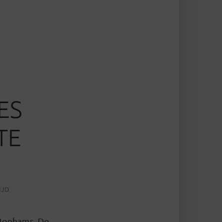
ES
TE
IJD
n Bonhams. De