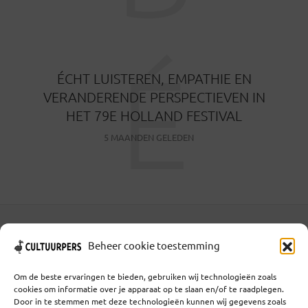
É
ÉCHT LUISTEREN, EMPATHIE EN
VERANDERENDE PERSPECTIEVEN IN
HET 79E HOLLAND FESTIVAL
5 MAANDEN GELEDEN
Coöperatief Cultureel Persbureau U.A. | Salzburg 29 |
Beheer cookie toestemming
3524KS Utrecht | KvK: 55573592 |Btw:
NL851769731B01 | Bank: NL92 TRIO 0254 7521 01
Om de beste ervaringen te bieden, gebruiken wij technologieën zoals
cookies om informatie over je apparaat op te slaan en/of te raadplegen.
Door in te stemmen met deze technologieën kunnen wij gegevens zoals