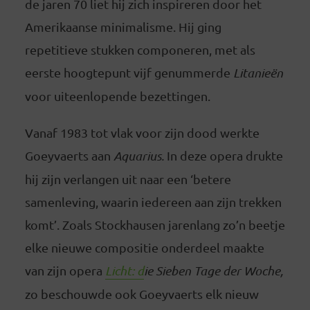
de jaren 70 liet hij zich inspireren door het
Amerikaanse minimalisme. Hij ging
repetitieve stukken componeren, met als
eerste hoogtepunt vijf genummerde
Litanieën
voor uiteenlopende bezettingen.
Vanaf 1983 tot vlak voor zijn dood werkte
Goeyvaerts aan
Aquarius.
In deze opera drukte
hij zijn verlangen uit naar een ‘betere
samenleving, waarin iedereen aan zijn trekken
komt’. Zoals Stockhausen jarenlang zo’n beetje
elke nieuwe compositie onderdeel maakte
van zijn opera
Licht: d
ie Sieben Tage der Woche,
zo beschouwde ook Goeyvaerts elk nieuw