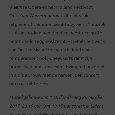
Vlaamse Opera en het Holland Festival*.
Ook
Zum Wassermann
wordt niet vaak
uitgevoerd. Jammer, want Goeyvaerts’ muziek
is uitgesproken beeldend en heeft een grote
emotionele zeggingskracht. – Net als het werk
van Oestvolskaja. Hoe verschillend van
temperament ook, Goeyvaerts ramt zijn
boodschap minstens even dwingend onze ziel
in als ‘de vrouw met de hamer’. Een concert
om naar uit te zien.
Muziekgebouw aan ‘t IJ, donderdag 26 oktober
2017, 20.15 uur.
Om
19.15 uur spreek ik tijdens
de inleiding met Filip Rathé, dirigent van het