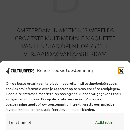
A
AMSTERDAM IN MOTION:’S WERELDS
GROOTSTE MULTIMEDIALE MAQUETTE
VAN EEN STAD OPENT OP 750STE
VERJAARDAGVAN AMSTERDAM
11 MAANDEN GELEDEN
Beheer cookie toestemming
Om de beste ervaringen te bieden, gebruiken wij technologieën zoals
cookies om informatie over je apparaat op te slaan en/of te raadplegen.
Door in te stemmen met deze technologieën kunnen wij gegevens zoals
surfgedrag of unieke ID's op deze site verwerken. Als je geen
toestemming geeft of uw toestemming intrekt, kan dit een nadelige
Coöperatief Cultureel Persbureau U.A. | Salzburg 29 |
invloed hebben op bepaalde functies en mogelijkheden.
3524KS Utrecht | KvK: 55573592 |Btw:
NL851769731B01 | Bank: NL92 TRIO 0254 7521 01
Functioneel
Altijd actief