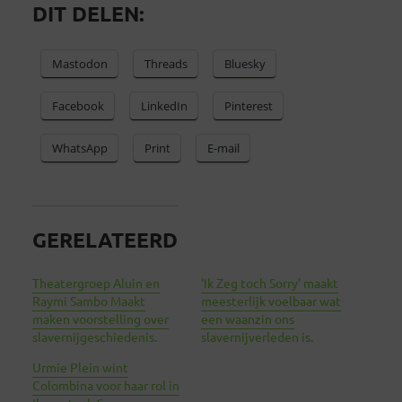
DIT DELEN:
Mastodon
Threads
Bluesky
Facebook
LinkedIn
Pinterest
WhatsApp
Print
E-mail
GERELATEERD
Theatergroep Aluin en
‘Ik Zeg toch Sorry’ maakt
Raymi Sambo Maakt
meesterlijk voelbaar wat
maken voorstelling over
een waanzin ons
slavernijgeschiedenis.
slavernijverleden is.
Urmie Plein wint
Colombina voor haar rol in