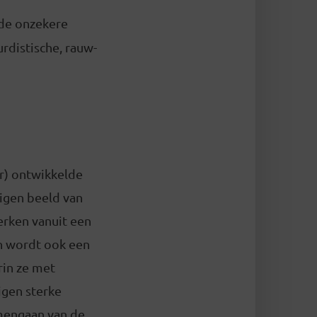
de onzekere
rdistische, rauw-
er) ontwikkelde
igen beeld van
werken vanuit een
n wordt ook een
rin ze met
igen sterke
amengaan van de