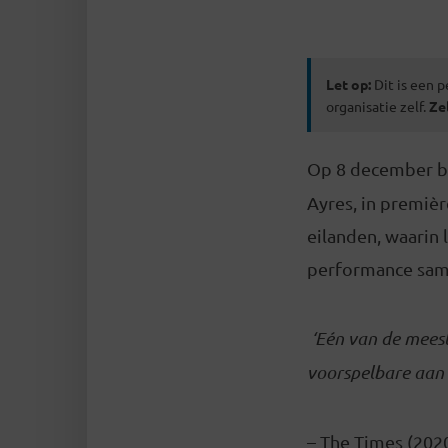
Let op:
Dit is een p
organisatie zelf.
Ze
Op 8 december b
Ayres, in premiè
eilanden, waarin 
performance sam
‘Eén van de meest
voorspelbare aan z
– The Times (202