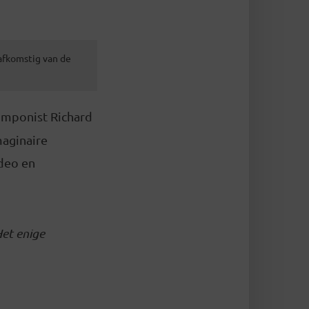
 afkomstig van de
omponist Richard
maginaire
ideo en
Het enige