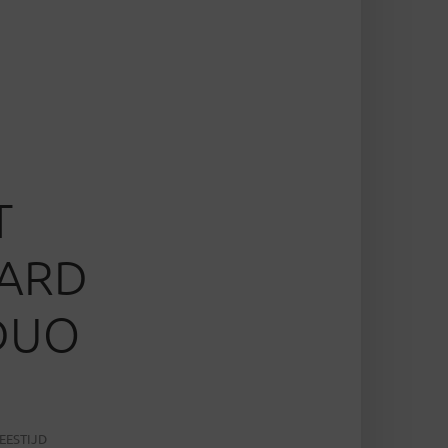
T
HARD
DUO
EESTIJD