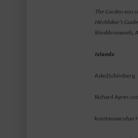
The Garden van co
Hitchhiker’s Guide
klankbrouwsels, 
Islands
:
Asko|Schönberg
Richard Ayres
co
kunstenaarsduo Ne