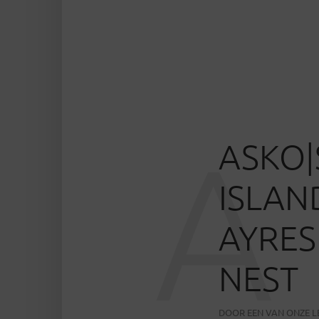
A
ASKO
ISLAN
AYRES
NEST
DOOR
EEN VAN ONZE 