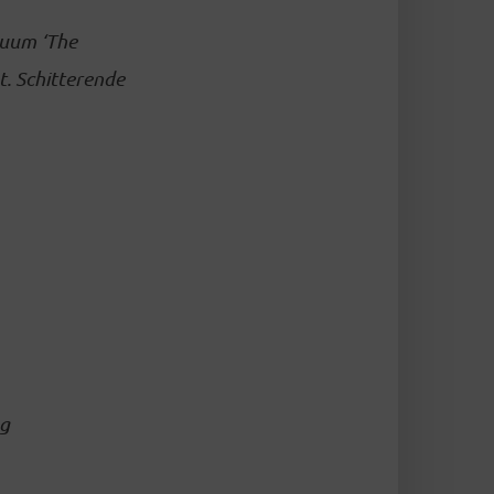
tuum ‘The
t. Schitterende
ng