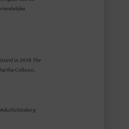
riendelijke
 stond in 2018
The
Martha Colburn.
. Asko|Schönberg