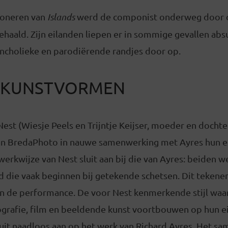
poneren van
Islands
werd de componist onderweg door 
ehaald. Zijn eilanden liepen er in sommige gevallen absu
ancholieke en parodiërende randjes door op.
N KUNSTVORMEN
est (Wiesje Peels en Trijntje Keijser, moeder en docht
an BredaPhoto in nauwe samenwerking met Ayres hun e
 werkwijze van Nest sluit aan bij die van Ayres: beiden 
 die vaak beginnen bij getekende schetsen. Dit tekene
an de performance. De voor Nest kenmerkende stijl waa
ografie, film en beeldende kunst voortbouwen op hun e
luit naadloos aan op het werk van Richard Ayres. Het s