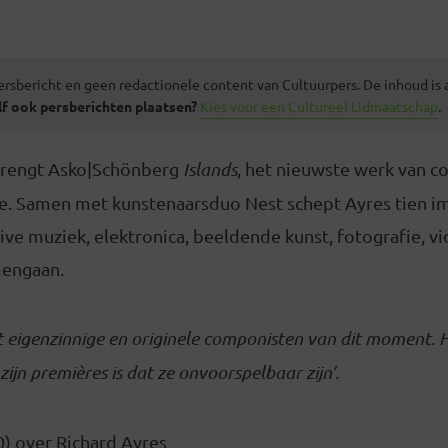
ersbericht en geen redactionele content van Cultuurpers. De inhoud is
lf ook persberichten plaatsen?
Kies voor een Cultureel Lidmaatschap
.
rengt Asko|Schönberg
Islands
, het nieuwste werk van c
re. Samen met kunstenaarsduo Nest schept Ayres tien i
live muziek, elektronica, beeldende kunst, fotografie, v
engaan.
 eigenzinnige en originele componisten van dit moment. 
ijn premières is dat ze onvoorspelbaar zijn’.
0) over Richard Ayres