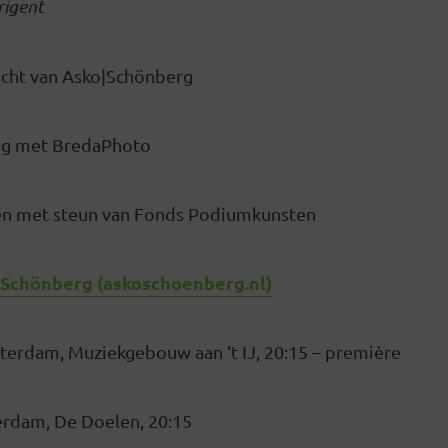
rigent
cht van Asko|Schönberg
ng met BredaPhoto
en met steun van Fonds Podiumkunsten
o Schönberg (askoschoenberg.nl)
sterdam, Muziekgebouw aan ‘t IJ, 20:15 – première
terdam, De Doelen, 20:15