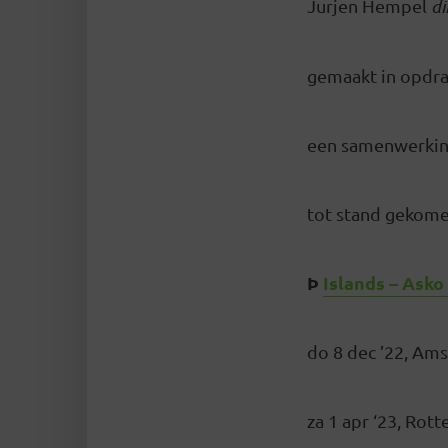
Jurjen Hempel
di
gemaakt in opdra
een samenwerki
tot stand gekom
Þ
Islands – Ask
do 8 dec ’22, Am
za 1 apr ‘23, Rot