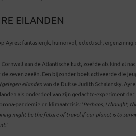
IRE EILANDEN
op Ayres: fantasierijk, humorvol, eclectisch, eigenzinnig e
 Cornwall aan de Atlantische kust, zoefde als kind al na
 de zeven zeeën. Een bijzonder boek activeerde die jeu
fgelegen eilanden
van de Duitse Judith Schalansky. Ayre
ilanden als onderdeel van zijn gedachte-experiment da
Corona-pandemie en klimaatcrisis: ‘
Perhaps, I thought, th
ing might be the future of travel if our planet is to survi
nt.’