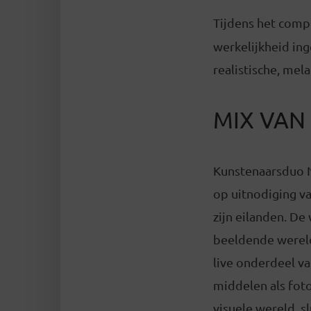
Tijdens het com
werkelijkheid ing
realistische, mel
MIX VA
Kunstenaarsduo N
op uitnodiging v
zijn eilanden. De
beeldende wereld
live onderdeel v
middelen als fot
visuele wereld, s