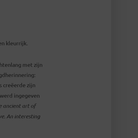
n kleurrijk.
chtenlang met zijn
gdherinnering:
s creëerde zijn
t werd ingegeven
e ancient art of
ve. An interesting