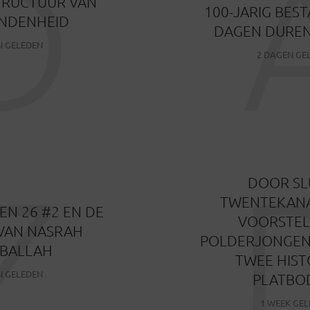
D
TRUCTUUR VAN
100-JARIG BES
NDENHEID
DAGEN DUREN
N GELEDEN
2 DAGEN GE
Z
DOOR SL
TWENTEKANA
N 26 #2 EN DE
VOORSTEL
VAN NASRAH
POLDERJONGEN
IBALLAH
TWEE HIST
N GELEDEN
PLATBO
1 WEEK GE