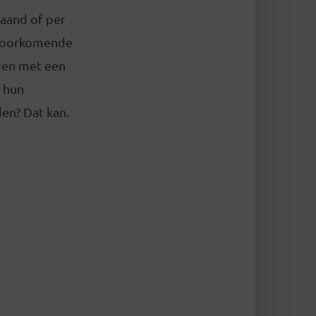
maand of per
 voorkomende
eden met een
 hun
en? Dat kan.