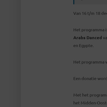
Van 16 t/m 18 d
Het programma is
Arabs Danced
va
en Egypte.
Het programma w
Een donatie word
Met het programm
het Midden-Ooste