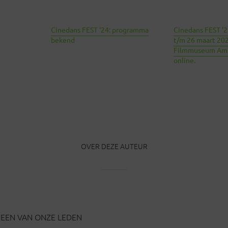
Cinedans FEST ‘24: programma
Cinedans FEST ’2
bekend
t/m 26 maart 202
Filmmuseum Am
online.
OVER DEZE AUTEUR
EEN VAN ONZE LEDEN