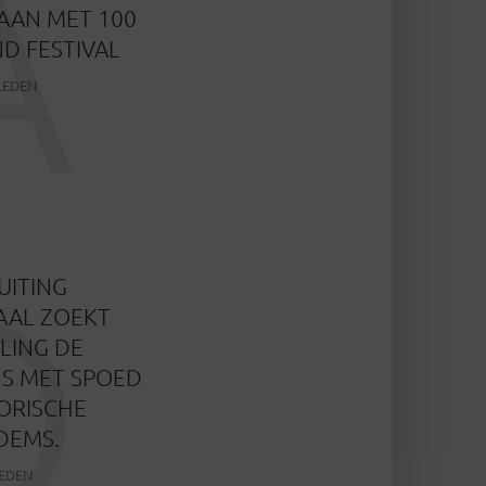
A
TAAN MET 100
D FESTIVAL
LEDEN
D
UITING
AL ZOEKT
LING DE
S MET SPOED
ORISCHE
DEMS.
LEDEN