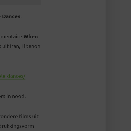
e Dances
.
When
cumentaire
 uit Iran, Libanon
ble-dances/
rs in nood.
ondere films uit
tdrukkingsvorm