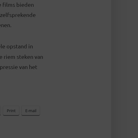
e films bieden
nzelfsprekende
enen.
le opstand in
e riem steken van
pressie van het
Print
E-mail