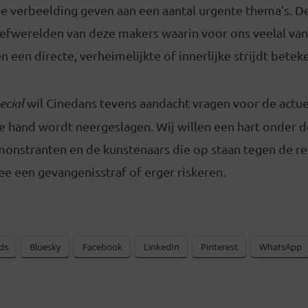
e verbeelding geven aan een aantal urgente thema’s. D
leefwerelden van deze makers waarin voor ons veelal va
n een directe, verheimelijkte of innerlijke strijdt betek
ecial
wil Cinedans tevens aandacht vragen voor de actue
e hand wordt neergeslagen. Wij willen een hart onder d
monstranten en de kunstenaars die op staan tegen de re
e een gevangenisstraf of erger riskeren.
ds
Bluesky
Facebook
LinkedIn
Pinterest
WhatsApp