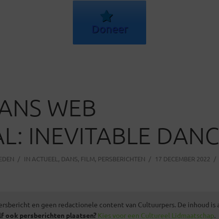
Doneer
ANS WEB
AL: INEVITABLE DANC
LEDEN
IN
ACTUEEL
,
DANS
,
FILM
,
PERSBERICHTEN
17 DECEMBER 2022
ersbericht en geen redactionele content van Cultuurpers. De inhoud is
lf ook persberichten plaatsen?
Kies voor een Cultureel Lidmaatschap
.