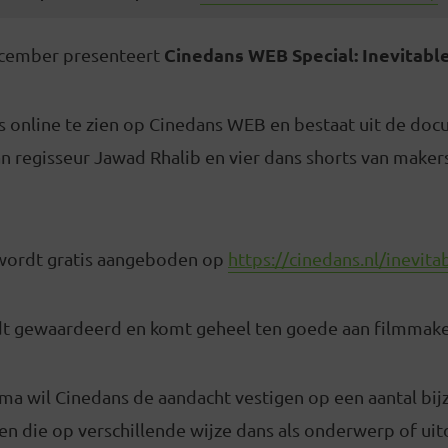
Cinedans WEB Special:
Inevitabl
ecember presenteert
 online te zien op Cinedans WEB en bestaat uit de do
n regisseur Jawad Rhalib en vier dans shorts van makers
ordt gratis aangeboden op
https://cinedans.nl/inevita
t gewaardeerd en komt geheel ten goede aan filmmake
a wil Cinedans de aandacht vestigen op een aantal bijz
n die op verschillende wijze dans als onderwerp of ui