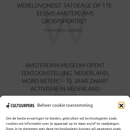
W
WERELDVONDST: TATOEAGE OP 17E-
EEUWS AMSTERDAMS
GROEPSPORTRET
9 MAANDEN GELEDEN
A
AMSTERDAM MUSEUM OPENT
TENTOONSTELLING ‘NEDERLAND,
WORD BETER!’ – 15 JAAR ZWART
ACTIVISME IN NEDERLAND
9 MAANDEN GELEDEN
Beheer cookie toestemming
Om de beste ervaringen te bieden, gebruiken wij technologieën zoals
cookies om informatie over je apparaat op te slaan en/of te raadplegen.
Door in te stemmen met deze technologieën kunnen wij gegevens zoals