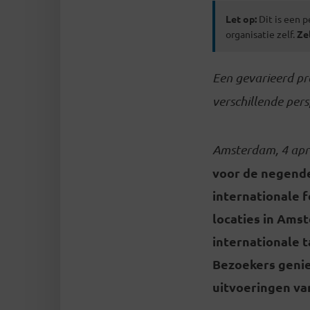
Let op:
Dit is een p
organisatie zelf.
Ze
Een gevarieerd p
verschillende per
Amsterdam, 4 apr
voor de negende 
internationale f
locaties in Ams
internationale 
Bezoekers genie
uitvoeringen van