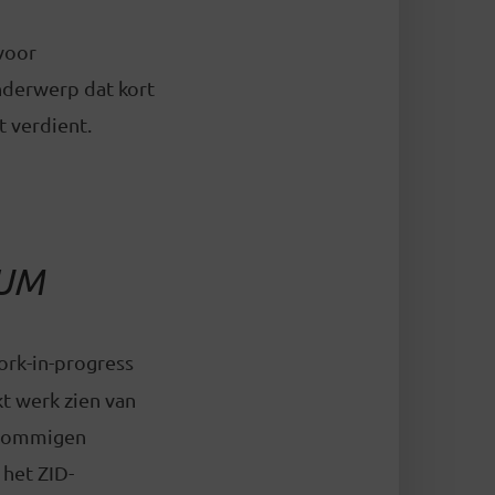
 voor
nderwerp dat kort
t verdient.
IUM
ork-in-progress
t werk zien van
 sommigen
het ZID-