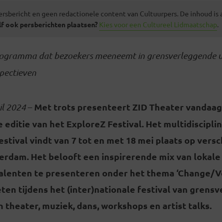
ersbericht en geen redactionele content van Cultuurpers. De inhoud is
lf ook persberichten plaatsen?
Kies voor een Cultureel Lidmaatschap
.
rogramma dat bezoekers meeneemt in grensverleggende u
spectieven
Met trots presenteert ZID Theater vandaa
il 2024
–
editie van het ExploreZ Festival. Het multidisciplin
estival vindt van 7 tot en met 18 mei plaats op vers
terdam. Het belooft een inspirerende mix van lokale
talenten te presenteren onder het thema ‘Change/V
ten tijdens het (inter)nationale festival van grens
 theater, muziek, dans, workshops en artist talks.