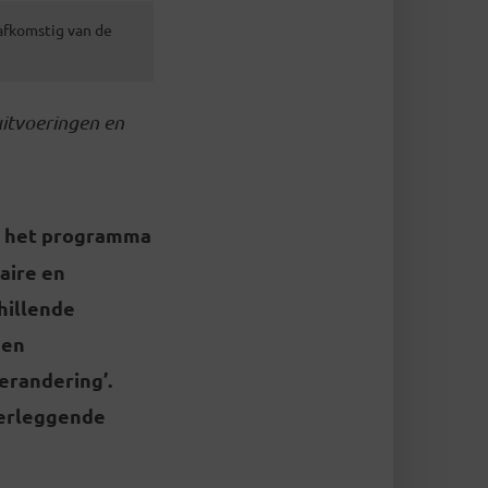
 afkomstig van de
itvoeringen en
g het programma
aire en
chillende
 en
erandering’.
verleggende