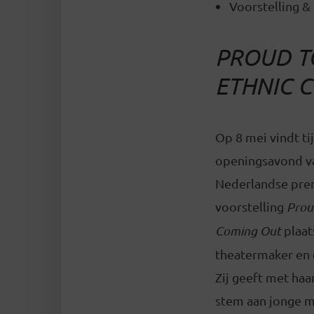
Voorstelling & 
PROUD T
ETHNIC 
Op 8 mei vindt ti
openingsavond va
Nederlandse pre
voorstelling
Prou
Coming Out
plaats
theatermaker en d
Zij geeft met haa
stem aan jonge 