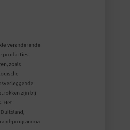
t de veranderende
e producties
en, zoals
logische
ensverleggende
trokken zijn bij
. Het
 Duitsland,
et rand-programma