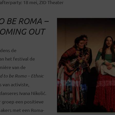
afterparty: 18 mei, ZID Theater
O BE ROMA –
COMING OUT
jdens de
n het festival de
mière van de
d to be Roma – Ethnic
 van activiste,
anseres Ivana Nikolić.
r groep een positieve
makers met een Roma-