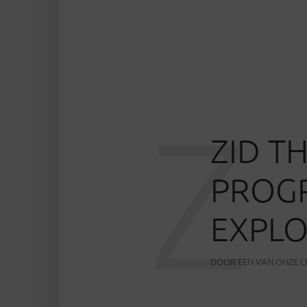
Z
ZID T
PROG
EXPLO
DOOR
EEN VAN ONZE 