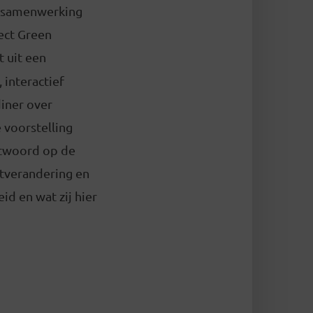
n samenwerking
ect Green
 uit een
, interactief
diner over
 voorstelling
ntwoord op de
atverandering en
d en wat zij hier