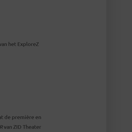
van het ExploreZ
aat de première en
ER
van ZID Theater