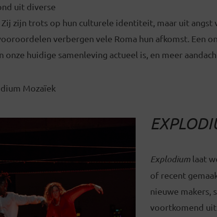
ond uit diverse
ij zijn trots op hun culturele identiteit, maar uit angst
 vooroordelen verbergen vele Roma hun afkomst. Een o
in onze huidige samenleving actueel is, en meer aandach
odium Mozaïek
EXPLOD
Explodium
laat w
of recent gemaak
nieuwe makers,
voortkomend uit 