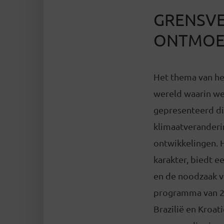
GRENSVE
ONTMOE
Het thema van het
wereld waarin we 
gepresenteerd di
klimaatveranderi
ontwikkelingen. H
karakter, biedt e
en de noodzaak v
programma van 202
Brazilië en Kroat