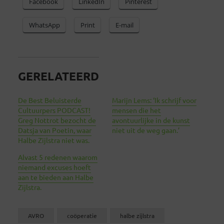
Facebook
LinkedIn
Pinterest
WhatsApp
Print
E-mail
GERELATEERD
De Best Beluisterde
Marijn Lems: ‘Ik schrijf voor
Cultuurpers PODCAST!
mensen die het
Greg Nottrot bezocht de
avontuurlijke in de kunst
Datsja van Poetin, waar
niet uit de weg gaan.’
Halbe Zijlstra niet was.
Alvast 5 redenen waarom
niemand excuses hoeft
aan te bieden aan Halbe
Zijlstra.
AVRO
coöperatie
halbe zijlstra