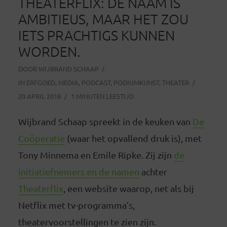
THEATERFLIX: DE NAAM IS
AMBITIEUS, MAAR HET ZOU
IETS PRACHTIGS KUNNEN
WORDEN.
DOOR
WIJBRAND SCHAAP
IN
ERFGOED
,
MEDIA
,
PODCAST
,
PODIUMKUNST
,
THEATER
20 APRIL 2018
1 MINUTEN LEESTIJD
Wijbrand Schaap spreekt in de keuken van
De
Coöperatie
(waar het opvallend druk is), met
Tony Minnema en Emile Ripke. Zij zijn
de
initiatiefnemers en de namen
achter
Theaterflix
, een website waarop, net als bij
Netflix met tv-programma’s,
theatervoorstellingen te zien zijn.