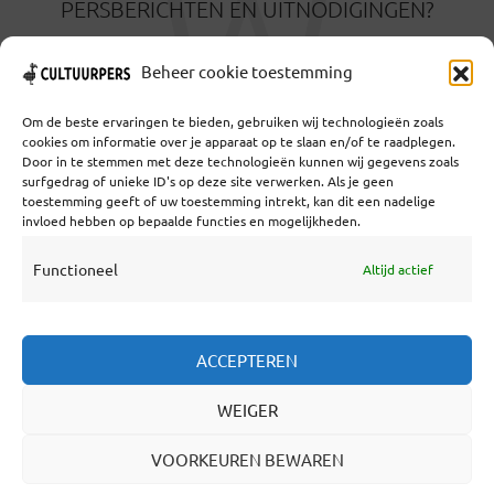
W
PERSBERICHTEN EN UITNODIGINGEN?
18 OKTOBER 2023
Beheer cookie toestemming
Om de beste ervaringen te bieden, gebruiken wij technologieën zoals
cookies om informatie over je apparaat op te slaan en/of te raadplegen.
Door in te stemmen met deze technologieën kunnen wij gegevens zoals
surfgedrag of unieke ID's op deze site verwerken. Als je geen
toestemming geeft of uw toestemming intrekt, kan dit een nadelige
Coöperatief Cultureel Persbureau U.A. | Salzburg 29 |
invloed hebben op bepaalde functies en mogelijkheden.
3524KS Utrecht | KvK: 55573592 |Btw:
NL851769731B01 | Bank: NL92 TRIO 0254 7521 01
Functioneel
Altijd actief
Samenwerken
ACCEPTEREN
Statuten
WEIGER
Redactiestatuut
Over Ons
VOORKEUREN BEWAREN