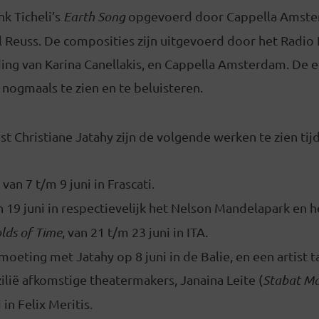
nk Ticheli’s
Earth Song
opgevoerd door Cappella Amst
l Reuss. De composities zijn uitgevoerd door het Radio
ding van Karina Canellakis, en Cappella Amsterdam. De 
i nogmaals te zien en te beluisteren.
ist Christiane Jatahy zijn de volgende werken te zien ti
, van 7 t/m 9 juni in Frascati.
n 19 juni in respectievelijk het Nelson Mandelapark en
olds of Time
, van 21 t/m 23 juni in ITA.
moeting met Jatahy op 8 juni in de Balie, en een artist 
ilië afkomstige theatermakers, Janaina Leite (
Stabat Ma
 in Felix Meritis.