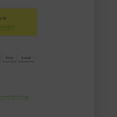
s in
ival.nl
Print
E-mail
n voor Beatrix op