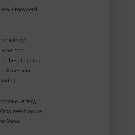
rken uitgevoerd
 Stravinky’s
3 voor het
sche bespiegeling
e ritmes van
rvaring.
ristiane Jatahy,
eïnspireerd op de
ine Shaw.