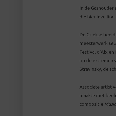
In de Gashouder 
die hier invullin
De Griekse beelde
meesterwerk
Le 
Festival d’Aix-en
op de extremen v
Stravinsky, de s
Associate artist 
maakte met beeld
compositie
Musi