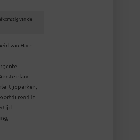
 afkomstig van de
heid van Hare
urgente
n Amsterdam.
rlei tijdperken,
voortdurend in
rtijd
ing,