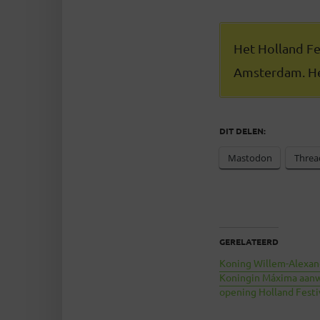
Het Holland Fes
Amsterdam. He
DIT DELEN:
Mastodon
Threa
GERELATEERD
Koning Willem-Alexan
Koningin Máxima aanw
opening Holland Festi