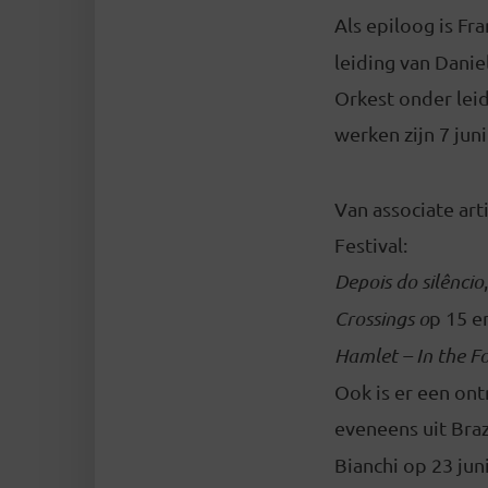
Als epiloog is Fra
leiding van Danie
Orkest onder lei
werken zijn 7 jun
Van associate art
Festival:
Depois do silêncio
Crossings o
p 15 e
Hamlet – In the F
Ook is er een ont
eveneens uit Braz
Bianchi op 23 juni