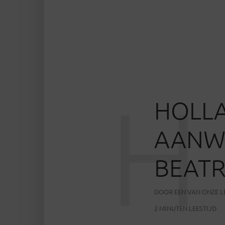
H
HOLLA
AANWE
BEATR
DOOR
EEN VAN ONZE 
2 MINUTEN LEESTIJD