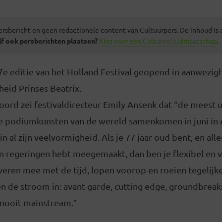
ersbericht en geen redactionele content van Cultuurpers. De inhoud is
lf ook persberichten plaatsen?
Kies voor een Cultureel Lidmaatschap
.
7e editie van het Holland Festival geopend in aanwezig
heid Prinses Beatrix.
oord zei festivaldirecteur Emily Ansenk dat “de meest 
e podiumkunsten van de wereld samenkomen in juni i
in al zijn veelvormigheid. Als je 77 jaar oud bent, en alle
n regeringen hebt meegemaakt, dan ben je flexibel en 
eren mee met de tijd, lopen voorop en roeien tegelijke
n de stroom in: avant-garde, cutting edge, groundbreak
 nooit mainstream.”