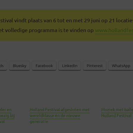
tival vindt plaats van 6 tot en met 29 juni op 21 locatie
t volledige programma is te vinden op
www.hollandfest
ds
Bluesky
Facebook
LinkedIn
Pinterest
WhatsApp
der en
Holland Festival afgesloten met
Muziek met balle
ezig bij
wereldklasse én de nieuwe
Holland Festival
val
generatie