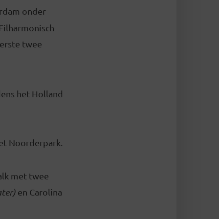
erdam onder
 Filharmonisch
eerste twee
jdens het Holland
 het Noorderpark.
talk met twee
ter)
en Carolina