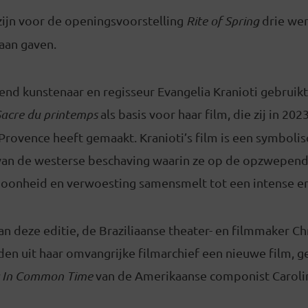
zijn voor de openingsvoorstelling
Rite of Spring
drie we
g aan gaven.
nd kunstenaar en regisseur Evangelia Kranioti gebruikt
Sacre du printemps
als basis voor haar film, die zij in 202
-Provence heeft gemaakt. Kranioti’s film is een symboli
an de westerse beschaving waarin ze op de opzwepend
choonheid en verwoesting samensmelt tot een intense e
van deze editie, de Braziliaanse theater- en filmmaker Ch
en uit haar omvangrijke filmarchief een nieuwe film, g
c In Common Time
van de Amerikaanse componist Carol