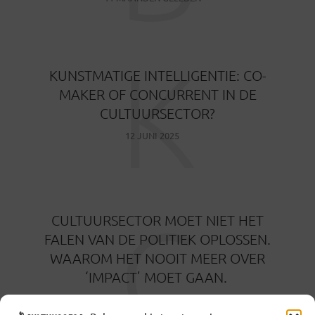
K
KUNSTMATIGE INTELLIGENTIE: CO-
MAKER OF CONCURRENT IN DE
CULTUURSECTOR?
12 JUNI 2025
C
CULTUURSECTOR MOET NIET HET
FALEN VAN DE POLITIEK OPLOSSEN.
WAAROM HET NOOIT MEER OVER
‘IMPACT’ MOET GAAN.
6 JUNI 2025