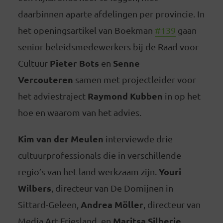
daarbinnen aparte afdelingen per provincie. In
het openingsartikel van Boekman
#139
gaan
senior beleidsmedewerkers bij de Raad voor
Pieter Bots
Senne
Cultuur
en
Vercouteren
samen met projectleider voor
Raymond Kubben
het adviestraject
in op het
hoe en waarom van het advies.
Kim van der Meulen
interviewde drie
cultuurprofessionals die in verschillende
Youri
regio’s van het land werkzaam zijn.
Wilbers
, directeur van De Domijnen in
Andrea Möller
Sittard-Geleen,
, directeur van
Maritsa Silberie
Media Art Friesland, en
,