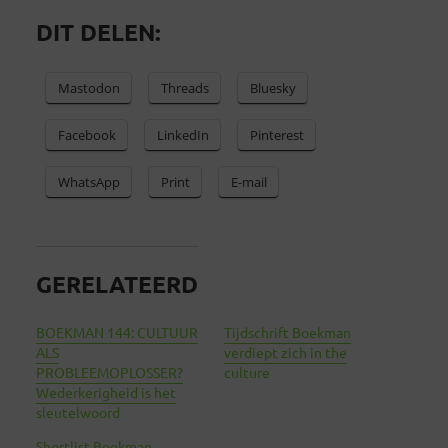
DIT DELEN:
Mastodon
Threads
Bluesky
Facebook
LinkedIn
Pinterest
WhatsApp
Print
E-mail
GERELATEERD
BOEKMAN 144: CULTUUR
Tijdschrift Boekman
ALS
verdiept zich in the
PROBLEEMOPLOSSER?
culture
Wederkerigheid is het
sleutelwoord
Shortlist Boekman