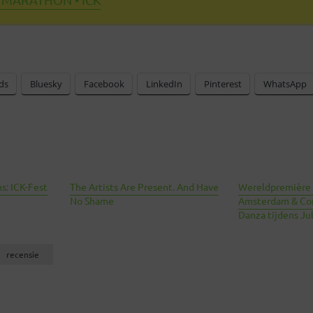
ds
Bluesky
Facebook
LinkedIn
Pinterest
WhatsApp
s: ICK-Fest
The Artists Are Present. And Have
Wereldpremière L
No Shame
Amsterdam & Co
Danza tijdens Ju
recensie