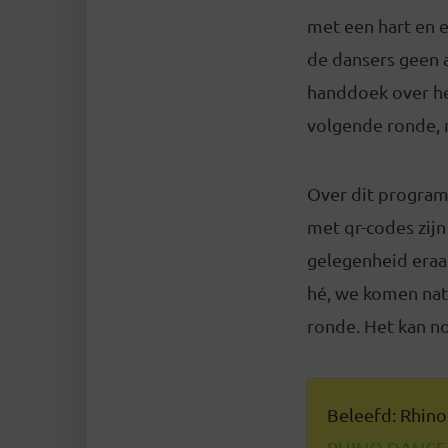
met een hart en 
de dansers geen 
handdoek over het
volgende ronde, 
Over dit program
met qr-codes zijn
gelegenheid eraa
hé, we komen natu
ronde. Het kan n
Beleefd: Rhino
RHINO DANCE