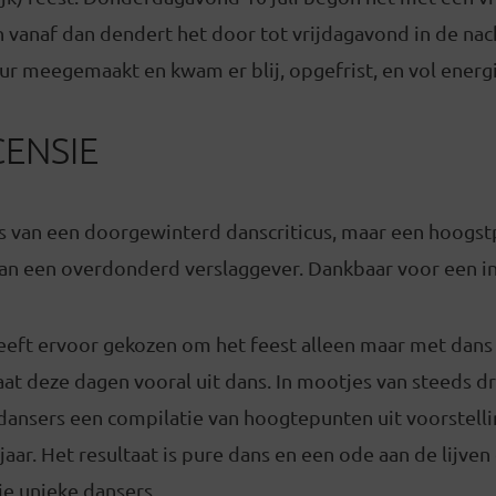
 vanaf dan dendert het door tot vrijdagavond in de nacht
ur meegemaakt en kwam er blij, opgefrist, en vol energ
CENSIE
s van een doorgewinterd danscriticus, maar een hoogst
an een overdonderd verslaggever. Dankbaar voor een i
eeft ervoor gekozen om het feest alleen maar met dans 
 deze dagen vooral uit dans. In mootjes van steeds dri
dansers een compilatie van hoogtepunten uit voorstell
jaar. Het resultaat is pure dans en een ode aan de lijven
die unieke dansers.