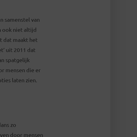
en samenstel van
 ook niet altijd
st dat maakt het
t’ uit 2011 dat
an spatgelijk
oor mensen die er
ties laten zien.
dans zo
reven door mensen