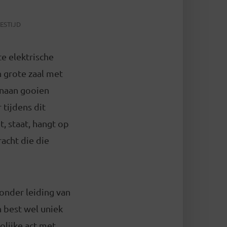
ESTIJD
te elektrische
n grote zaal met
enaan gooien
 tijdens dit
t, staat, hangt op
racht die die
nder leiding van
n best wel uniek
olijke act met