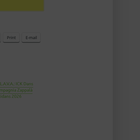
Print
E-mail
.A.V.A.: ICK Dans
mpagnia Zappalà
lidans 2026