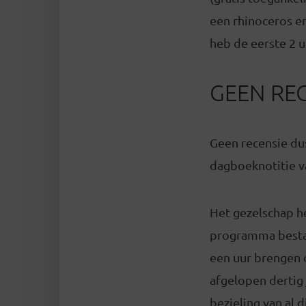
een rhinoceros en
heb de eerste 2 u
GEEN RE
Geen recensie du
dagboeknotitie v
Het gezelschap h
programma bestaat
een uur brengen 
afgelopen dertig 
bezieling van al 