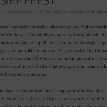
AAP
IN
DANS
,
PODIUMKUNST
,
WORD LID
11 JULI 2025
3 MINUTEN LE
maten van Bachs Matthäus uitvoert op een flink versterk
 iets in de zaal. De onheilszwangere noten klinken in ee
 dan komen dansers op die daar een bundel energie teg
n je stoel gedrukt zou worden. Als je een stoel had. Maar
epetitiezalen van ICK Amsterdam heb je geen stoel. Je zi
 dat houdt je actief. Alsof dat nodig zou zijn, want de k
verbrengen is al genoeg.
et Amsterdamse stadsgezelschap voor moderne dans, o
 en Emio Greco, bestaat 30 jaar en dat vieren ze met ee
ijk) feest. Donderdagavond 10 juli begon het met een vr