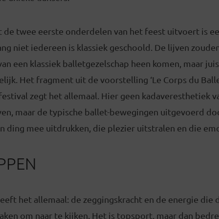
 de twee eerste onderdelen van het feest uitvoert is e
ng niet iedereen is klassiek geschoold. De lijven zouden
van een klassiek balletgezelschap heen komen, maar jui
lijk. Het fragment uit de voorstelling ‘Le Corps du Balle
festival zegt het allemaal. Hier geen kadaveresthetiek v
ijven, maar de typische ballet-bewegingen uitgevoerd d
n ding mee uitdrukken, die plezier uitstralen en die emo
APPEN
eft het allemaal: de zeggingskracht en de energie die 
aken om naar te kijken. Het is topsport, maar dan bed