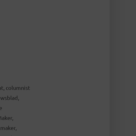
nt, columnist
uwsblad,
e
Maker,
tmaker,