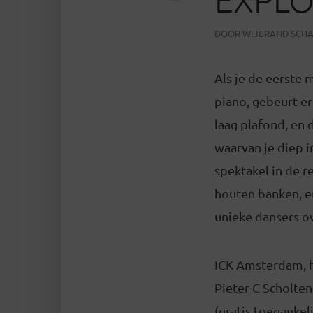
DOOR
WIJBRAND SCH
Als je de eerste 
piano, gebeurt er
laag plafond, en
waarvan je diep i
spektakel in de r
houten banken, en
unieke dansers o
ICK Amsterdam, h
Pieter C Scholten
(gratis toegankel