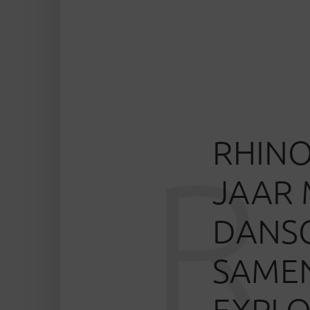
RHINO
R
JAAR
DANSG
SAMEN
EXPLO