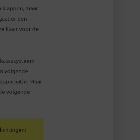
n klappen, maar
gaat er een
ze klaar voor de
e kassasysteem
en volgende
napparaatje. Maar
 de volgende
ichtingen: