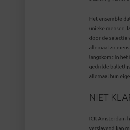
Het ensemble dat
unieke mensen, la
door de selectie 
allemaal zo mense
langskomt in het 
gedrilde balletl
allemaal hun eige
NIET KL
ICK Amsterdam he
verslavend kan m