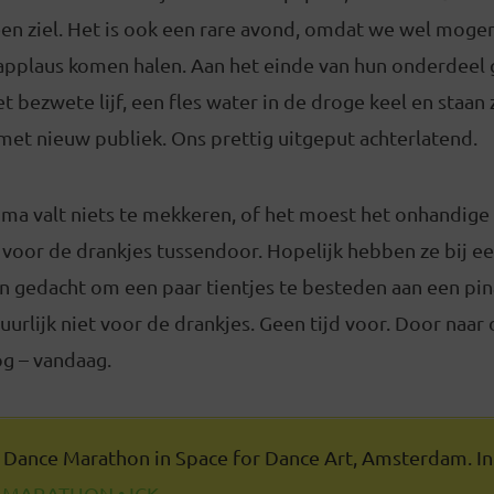
een ziel. Het is ook een rare avond, omdat we wel moge
applaus komen halen. Aan het einde van hun onderdeel 
 bezwete lijf, een fles water in de droge keel en staan 
met nieuw publiek. Ons prettig uitgeput achterlatend.
ma valt niets te mekkeren, of het moest het onhandig
 voor de drankjes tussendoor. Hopelijk hebben ze bij e
n gedacht om een paar tientjes te besteden aan een pi
urlijk niet voor de drankjes. Geen tijd voor. Door naar
og – vandaag.
 Dance Marathon in Space for Dance Art, Amsterdam. Inl
 MARATHON • ICK