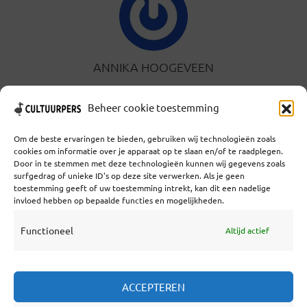
ANNIKA HOOGEVEEN
TOON ALLE
Beheer cookie toestemming
BERICHTEN
Om de beste ervaringen te bieden, gebruiken wij technologieën zoals
cookies om informatie over je apparaat op te slaan en/of te raadplegen.
Door in te stemmen met deze technologieën kunnen wij gegevens zoals
surfgedrag of unieke ID's op deze site verwerken. Als je geen
toestemming geeft of uw toestemming intrekt, kan dit een nadelige
Coöperatief Cultureel Persbureau U.A. | Salzburg 29 |
invloed hebben op bepaalde functies en mogelijkheden.
3524KS Utrecht | KvK: 55573592 |Btw:
NL851769731B01 | Bank: NL92 TRIO 0254 7521 01
Functioneel
Altijd actief
Samenwerken
ACCEPTEREN
Statuten