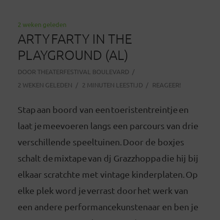
2 weken geleden
ARTY FARTY IN THE
PLAYGROUND (AL)
DOOR
THEATERFESTIVAL BOULEVARD
2 WEKEN GELEDEN
2 MINUTEN LEESTIJD
REAGEER!
Stap aan boord van een toeristentreintje en
laat je meevoeren langs een parcours van drie
verschillende speeltuinen. Door de boxjes
schalt de mixtape van dj Grazzhoppa die hij bij
elkaar scratchte met vintage kinderplaten. Op
elke plek word je verrast door het werk van
een andere performancekunstenaar en ben je