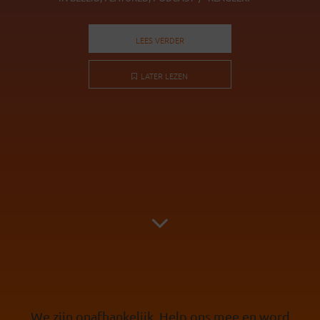
LEES VERDER
LATER LEZEN
We zijn onafhankelijk. Help ons mee en word