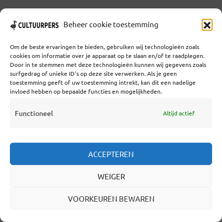
3 weken geleden
Beheer cookie toestemming
DE NEDERLANDSE AI-
STRATEGIE VERGEET HAAR
Om de beste ervaringen te bieden, gebruiken wij technologieën zoals
cookies om informatie over je apparaat op te slaan en/of te raadplegen.
GROTE CULTURELE KANS
Door in te stemmen met deze technologieën kunnen wij gegevens zoals
surfgedrag of unieke ID's op deze site verwerken. Als je geen
DOOR
GUIDO VAN NISPEN
3 WEKEN GELEDEN
toestemming geeft of uw toestemming intrekt, kan dit een nadelige
invloed hebben op bepaalde functies en mogelijkheden.
5 MINUTEN LEESTIJD
REAGEER!
Functioneel
Altijd actief
Guido van Nispen: Nederland investeert
miljarden in AI, maar vergeet misschien wel
zijn grootste strategische troef. Terwijl Europa
ACCEPTEREN
bibliotheken, musea en erfgoed steeds
WEIGER
nadrukkelijker ziet als fundament van
VOORKEUREN BEWAREN
publieke AI, blijft de Nederlandse
cultuursector opvallend afwezig in de