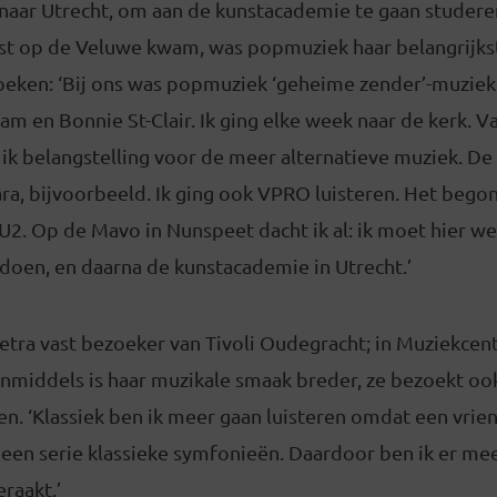
naar Utrecht, om aan de kunstacademie te gaan studere
t op de Veluwe kwam, was popmuziek haar belangrijk
oeken: ‘Bij ons was popmuziek ‘geheime zender’-muziek
m en Bonnie St-Clair. Ik ging elke week naar de kerk. V
ik belangstelling voor de meer alternatieve muziek. De
ara, bijvoorbeeld. Ik ging ook VPRO luisteren. Het bego
U2. Op de Mavo in Nunspeet dacht ik al: ik moet hier w
en, en daarna de kunstacademie in Utrecht.’
Petra vast bezoeker van Tivoli Oudegracht; in Muziekc
Inmiddels is haar muzikale smaak breder, ze bezoekt oo
en. ‘Klassiek ben ik meer gaan luisteren omdat een vri
een serie klassieke symfonieën. Daardoor ben ik er mee
raakt.’