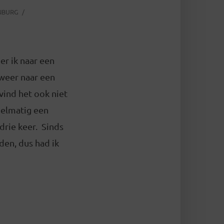
NBURG
er ik naar een
lweer naar een
 vind het ook niet
gelmatig een
drie keer. Sinds
den, dus had ik