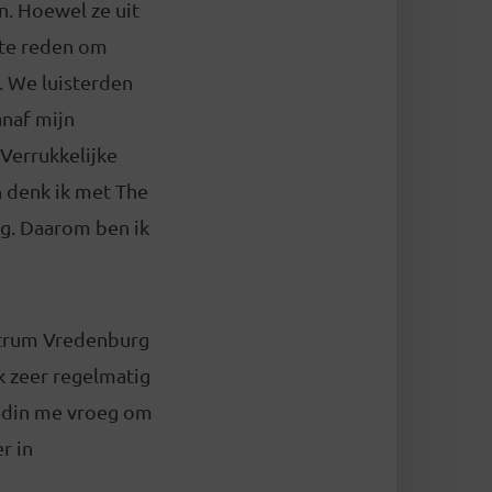
n. Hoewel ze uit
ste reden om
. We luisterden
anaf mijn
 Verrukkelijke
n denk ik met The
eg. Daarom ben ik
entrum Vredenburg
k zeer regelmatig
endin me vroeg om
r in