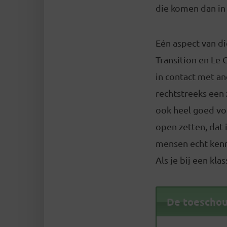
die komen dan in d
Eén aspect van die
Transition en Le 
in contact met an
rechtstreeks een 
ook heel goed voo
open zetten, dat 
mensen echt kenni
Als je bij een kla
De toeschou