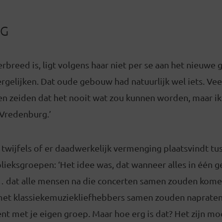
NG
rbreed is, ligt volgens haar niet per se aan het nieuwe 
 vergelijken. Dat oude gebouw had natuurlijk wel iets. V
en zeiden dat het nooit wat zou kunnen worden, maar ik
iVredenburg.’
 twijfels of er daadwerkelijk vermenging plaatsvindt tu
lieksgroepen: ‘Het idee was, dat wanneer alles in één g
… dat alle mensen na die concerten samen zouden kome
et klassiekemuziekliefhebbers samen zouden napraten.
bent met je eigen groep. Maar hoe erg is dat? Het zijn m