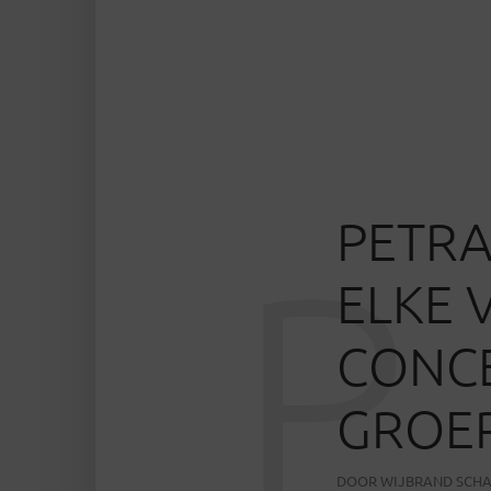
PETRA
P
ELKE 
CONCE
GROEP
DOOR
WIJBRAND SCH