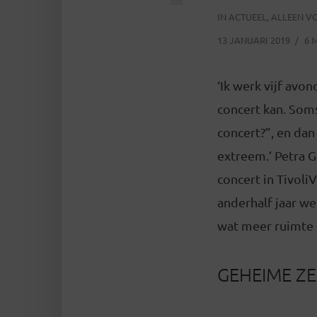
IN
ACTUEEL
,
ALLEEN V
13 JANUARI 2019
6 
‘Ik werk vijf avo
concert kan. Soms
concert?”, en dan 
extreem.’ Petra G
concert in Tivoli
anderhalf jaar we
wat meer ruimte 
GEHEIME Z