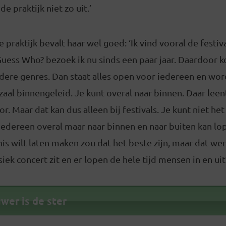
e praktijk niet zo uit.’
 praktijk bevalt haar wel goed: ‘Ik vind vooral de festiva
Guess Who? bezoek ik nu sinds een paar jaar. Daardoor k
dere genres. Dan staat alles open voor iedereen en word
zaal binnengeleid. Je kunt overal naar binnen. Daar lee
r. Maar dat kan dus alleen bij festivals. Je kunt niet h
iedereen overal maar naar binnen en naar buiten kan lop
s wilt laten maken zou dat het beste zijn, maar dat werk
ssiek concert zit en er lopen de hele tijd mensen in en uit
wer is de ster