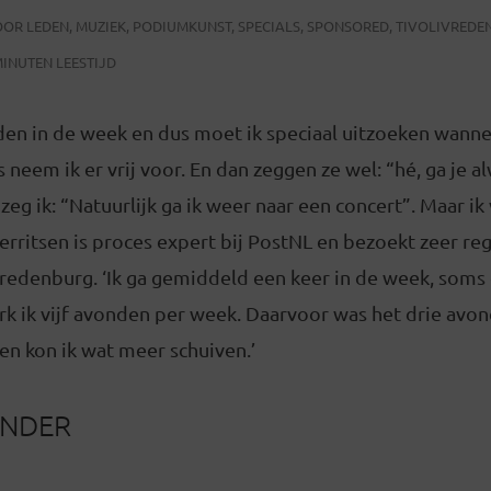
OOR LEDEN
,
MUZIEK
,
PODIUMKUNST
,
SPECIALS
,
SPONSORED
,
TIVOLIVREDE
MINUTEN LEESTIJD
nden in de week en dus moet ik speciaal uitzoeken wanne
 neem ik er vrij voor. En dan zeggen ze wel: “hé, ga je a
zeg ik: “Natuurlijk ga ik weer naar een concert”. Maar ik
erritsen is proces expert bij PostNL en bezoekt zeer re
Vredenburg. ‘Ik ga gemiddeld een keer in de week, soms 
rk ik vijf avonden per week. Daarvoor was het drie avon
en kon ik wat meer schuiven.’
ENDER