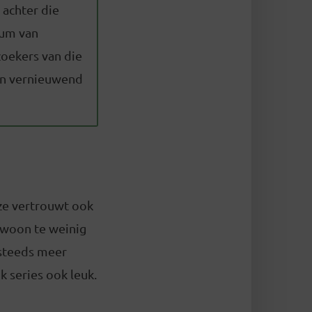
 achter die
eum van
zoekers van die
en vernieuwend
 ze vertrouwt ook
gewoon te weinig
 steeds meer
k series ook leuk.