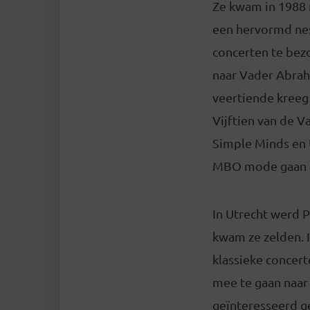
Ze kwam in 1988 
een hervormd nes
concerten te bez
naar Vader Abraha
veertiende kreeg 
Vijftien van de V
Simple Minds en 
MBO mode gaan do
In Utrecht werd 
kwam ze zelden. 
klassieke concert
mee te gaan naar 
geïnteresseerd ge