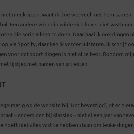
er niet meekrijgen, want ik doe wel veel met hem samen
etbal. Een andere vriendin wilde zich liever niet vastleg
loten die serie alleen te doen. Daar haal ik ook dingen u
op via Spotify, daar kan ik verder luisteren. Ik schrijf o
n voor dat soort dingen is niet al te best. Rondom mij
met lijstjes met namen van artiesten.’
NT
regelmatig op de website bij ‘Net bevestigd’, of er nieuw
 staat – anders dan bij klassiek – niet al een jaar van tevo
Je hoeft niet alles vast te hebben staan om leuke dinge