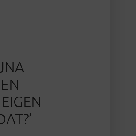
IJNA
EEN
 EIGEN
DAT?’