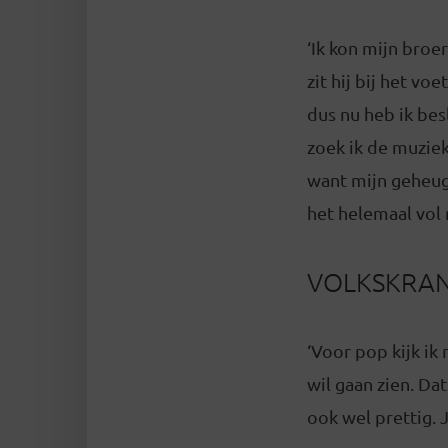
‘Ik kon mijn bro
zit hij bij het vo
dus nu heb ik bes
zoek ik de muziek 
want mijn geheuge
het helemaal vol 
VOLKSKRA
‘Voor pop kijk ik 
wil gaan zien. Dat
ook wel prettig. 