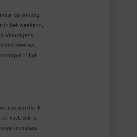
, maar op zondag
gen in het weekend,
it. Vervolgens
ok heel veel op,
n computer ligt
e acts zijn die ik
ren vast. Dat is
n mee te maken.’