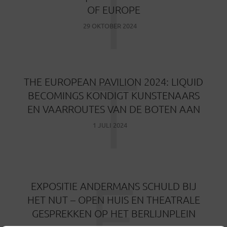
T
OF EUROPE
29 OKTOBER 2024
T
THE EUROPEAN PAVILION 2024: LIQUID
BECOMINGS KONDIGT KUNSTENAARS
EN VAARROUTES VAN DE BOTEN AAN
1 JULI 2024
E
EXPOSITIE ANDERMANS SCHULD BIJ
HET NUT – OPEN HUIS EN THEATRALE
GESPREKKEN OP HET BERLIJNPLEIN