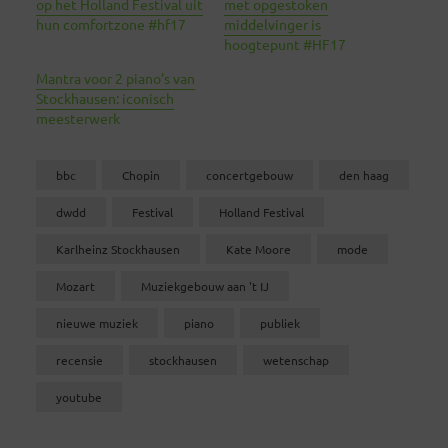
op het Holland Festival uit
met opgestoken
hun comfortzone #hf17
middelvinger is
hoogtepunt #HF17
Mantra voor 2 piano’s van
Stockhausen: iconisch
meesterwerk
bbc
Chopin
concertgebouw
den haag
dwdd
Festival
Holland Festival
Karlheinz Stockhausen
Kate Moore
mode
Mozart
Muziekgebouw aan 't IJ
nieuwe muziek
piano
publiek
recensie
stockhausen
wetenschap
youtube