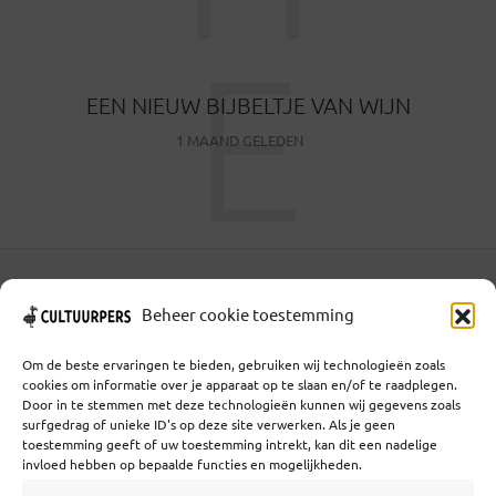
E
EEN NIEUW BIJBELTJE VAN WIJN
1 MAAND GELEDEN
Coöperatief Cultureel Persbureau U.A. | Salzburg 29 |
Beheer cookie toestemming
3524KS Utrecht | KvK: 55573592 |Btw:
NL851769731B01 | Bank: NL92 TRIO 0254 7521 01
Om de beste ervaringen te bieden, gebruiken wij technologieën zoals
cookies om informatie over je apparaat op te slaan en/of te raadplegen.
Door in te stemmen met deze technologieën kunnen wij gegevens zoals
surfgedrag of unieke ID's op deze site verwerken. Als je geen
Samenwerken
toestemming geeft of uw toestemming intrekt, kan dit een nadelige
invloed hebben op bepaalde functies en mogelijkheden.
Statuten