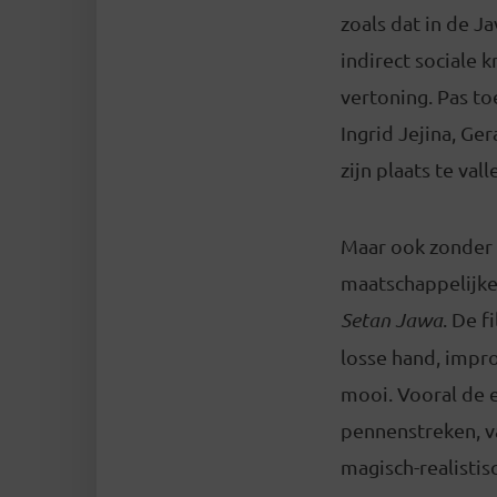
zoals dat in de J
indirect sociale 
vertoning. Pas to
Ingrid Jejina, Ge
zijn plaats te vall
Maar ook zonder k
maatschappelijke 
Setan Jawa
. De 
losse hand, impro
mooi. Vooral de 
pennenstreken, va
magisch-realistis