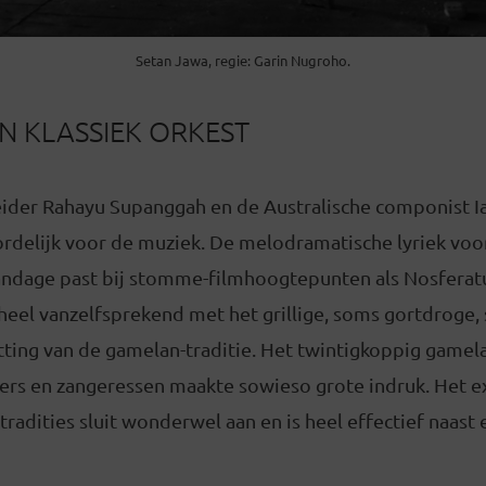
Setan Jawa, regie: Garin Nugroho.
N KLASSIEK ORKEST
ider Rahayu Supanggah en de Australische componist Ia
delijk voor de muziek. De melodramatische lyriek voor
andage past bij stomme-filmhoogtepunten als Nosferat
 heel vanzelfsprekend met het grillige, soms gortdroge,
tting van de gamelan-traditie. Het twintigkoppig gamel
gers en zangeressen maakte sowieso grote indruk. Het 
radities sluit wonderwel aan en is heel effectief naast 