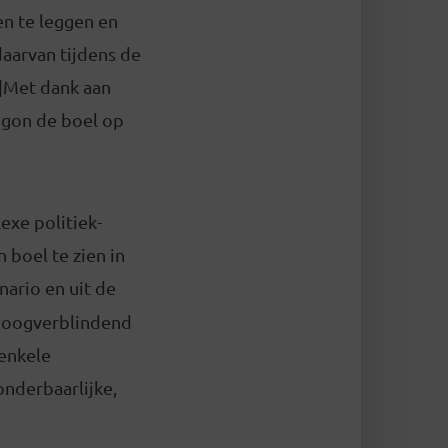
en te leggen en
daarvan tijdens de
f]Met dank aan
begon de boel op
exe politiek-
 boel te zien in
nario en uit de
s oogverblindend
enkele
onderbaarlijke,