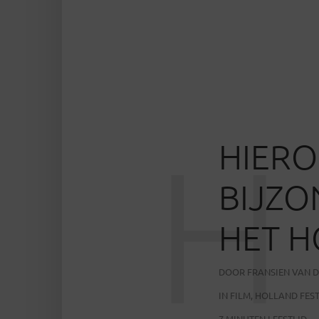
H
HIERO
BIJZ
HET H
DOOR
FRANSIEN VAN D
IN
FILM
,
HOLLAND FEST
7 MINUTEN LEESTIJD