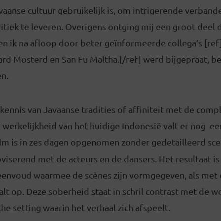
avaanse cultuur gebruikelijk is, om intrigerende verband
kritiek te leveren. Overigens ontging mij een groot deel 
en ik na afloop door beter geïnformeerde collega’s [re
rard Mosterd en San Fu Maltha.[/ref] werd bijgepraat, 
en.
ennis van Javaanse tradities of affiniteit met de compl
werkelijkheid van het huidige Indonesië valt er nog een
film is in zes dagen opgenomen zonder gedetailleerd sce
viserend met de acteurs en de dansers. Het resultaat i
eenvoud waarmee de scènes zijn vormgegeven, als met 
lt op. Deze soberheid staat in schril contrast met de w
che setting waarin het verhaal zich afspeelt.