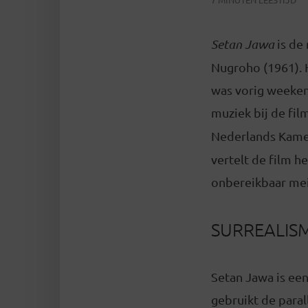
Setan Jawa
is de
Nugroho (1961). H
was vorig weekend
muziek bij de fi
Nederlands Kamer
vertelt de film h
onbereikbaar meis
SURREALIS
Setan Jawa is een
gebruikt de paral