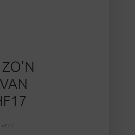
 ZO’N
 VAN
HF17
I 2017