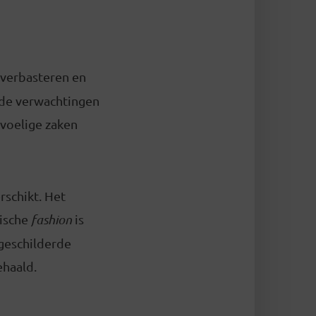
 verbasteren en
ende verwachtingen
evoelige zaken
rschikt. Het
sische
fashion
is
geschilderde
ehaald.