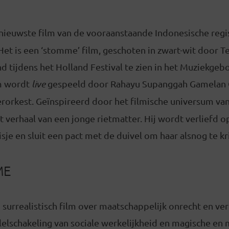
 nieuwste film van de vooraanstaande Indonesische regi
et is een ‘stomme’ film, geschoten in zwart-wit door Te
 tijdens het Holland Festival te zien in het Muziekgebo
lm wordt
live
gespeeld door Rahayu Supanggah Gamelan O
orkest. Geïnspireerd door het filmische universum va
et verhaal van een jonge rietmatter. Hij wordt verliefd o
je en sluit een pact met de duivel om haar alsnog te kr
ME
 surrealistisch film over maatschappelijk onrecht en v
lelschakeling van sociale werkelijkheid en magische en m