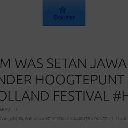
Doneer
M WAS SETAN JAWA
ONDER HOOGTEPUNT
OLLAND FESTIVAL #
ER PUTT
IVAL
,
MUZIEK
,
PODIUMKUNST
,
SPECIALS
,
WAARDEER & DONEER!
23 JUN