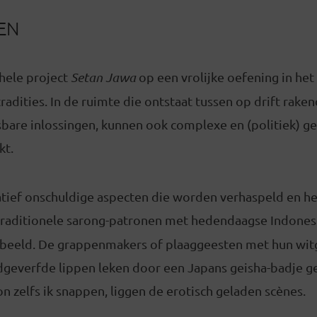
EN
t hele project
Setan Jawa
op een vrolijke oefening in het
tradities. In de ruimte die ontstaat tussen op drift rak
sbare inlossingen, kunnen ook complexe en (politiek) g
kt.
atief onschuldige aspecten die worden verhaspeld en he
raditionele sarong-patronen met hedendaagse Indone
beeld. De grappenmakers of plaaggeesten met hun wit
dgeverfde lippen leken door een Japans geisha-badje g
on zelfs ik snappen, liggen de erotisch geladen scènes.