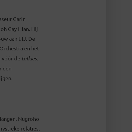
sseur Garin
oh Gay Hian. Hij
uw aan t IJ. De
rchestra en het
n vóór de
talkies
,
p een
ijgen.
erlangen. Nugroho
ystieke relaties,