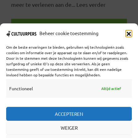
meer te verlenen aan de... Lees verder
LEES VERDER
Beheer cookie toestemming
Om de beste ervaringen te bieden, gebruiken wij technologieën zoals
cookies om informatie over je apparaat op te slaan en/of te raadplegen.
Door in te stemmen met deze technologieën kunnen wij gegevens zoals
surfgedrag of unieke ID's op deze site verwerken. Als je geen
toestemming geeft of uw toestemming intrekt, kan dit een nadelige
Coöperatief Cultureel Persbureau U.A. | Salzburg 29 |
invloed hebben op bepaalde functies en mogelijkheden.
3524KS Utrecht | KvK: 55573592 |Btw:
NL851769731B01 | Bank: NL92 TRIO 0254 7521 01
Functioneel
Altijd actief
Samenwerken
ACCEPTEREN
Statuten
WEIGER
Redactiestatuut
Over Ons