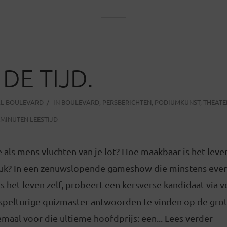
DE TIJD.
AL BOULEVARD
IN
BOULEVARD
,
PERSBERICHTEN
,
PODIUMKUNST
,
THEATE
 MINUTEN LEESTIJD
e als mens vluchten van je lot? Hoe maakbaar is het lev
luk? In een zenuwslopende gameshow die minstens eve
als het leven zelf, probeert een kersverse kandidaat via v
spelturige quizmaster antwoorden te vinden op de gro
lemaal voor die ultieme hoofdprijs: een... Lees verder