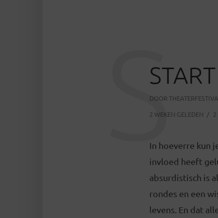
S
START 
DOOR
THEATERFESTIV
2 WEKEN GELEDEN
2
In hoeverre kun j
invloed heeft ge
absurdistisch is 
rondes en een wi
levens. En dat al