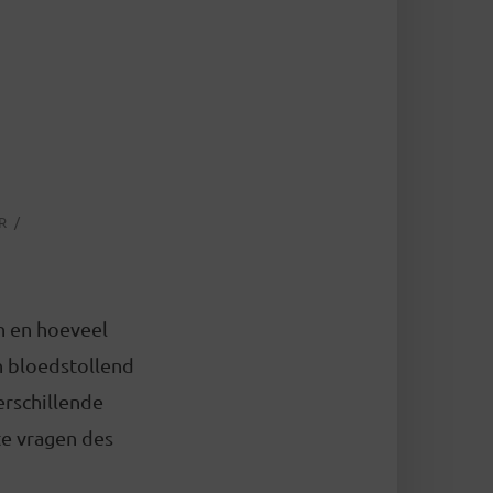
R
en en hoeveel
n bloedstollend
erschillende
te vragen des