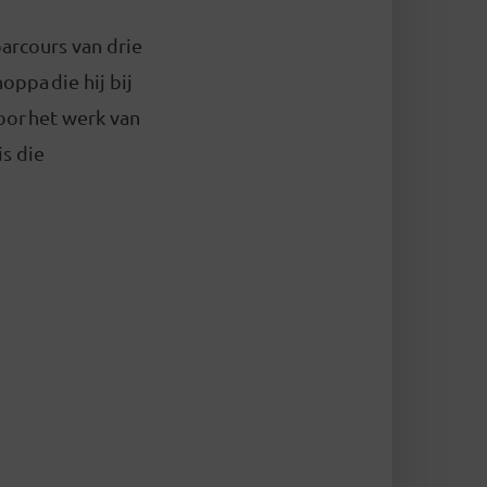
parcours van drie
oppa die hij bij
oor het werk van
s die