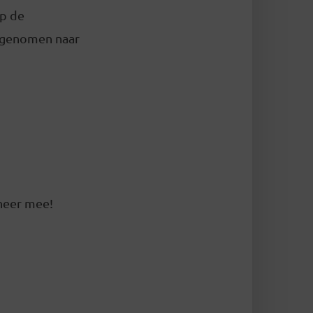
op de
eegenomen naar
oneer mee!