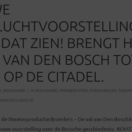
WE
LUCHTVOORSTELLIN
DAT ZIEN! BRENGT 
 VAN DEN BOSCH TO
 OP DE CITADEL.
AL BOULEVARD
IN
BOULEVARD
,
PERSBERICHTEN
,
PODIUMKUNST
,
THEATE
 MINUTEN LEESTIJD
n de theaterproductie Broeders – De val van Den Bosch 
euwe voorstelling over de Bossche geschiedenis: KOMT