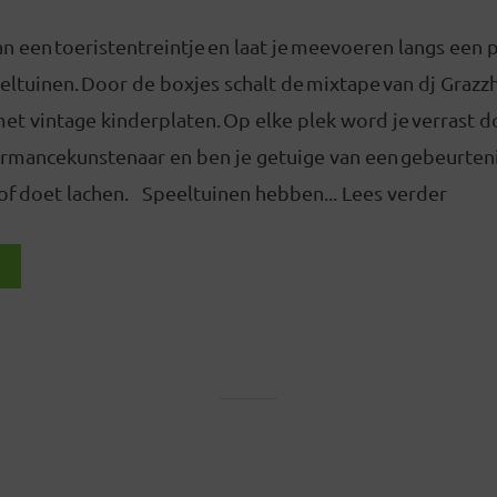
n een toeristentreintje en laat je meevoeren langs een 
eltuinen. Door de boxjes schalt de mixtape van dj Grazzh
met vintage kinderplaten. Op elke plek word je verrast d
rmancekunstenaar en ben je getuige van een gebeurteni
 of doet lachen. Speeltuinen hebben... Lees verder