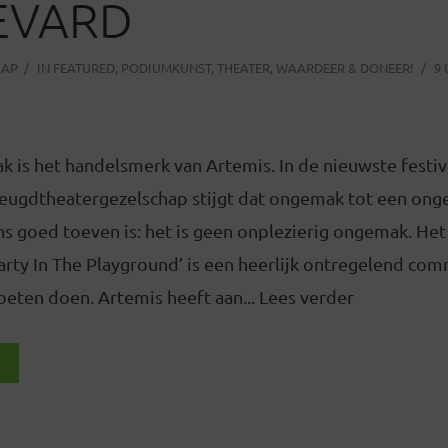
EVARD
AAP
IN
FEATURED
,
PODIUMKUNST
,
THEATER
,
WAARDEER & DONEER!
9
 is het handelsmerk van Artemis. In de nieuwste festiv
jeugdtheatergezelschap stijgt dat ongemak tot een on
s goed toeven is: het is geen onplezierig ongemak. Het
arty In The Playground’ is een heerlijk ontregelend co
eten doen. Artemis heeft aan... Lees verder