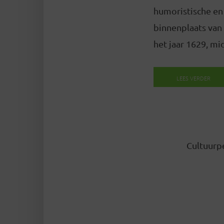
humoristische en
binnenplaats van
het jaar 1629, mi
LEES VERDER
Cultuurpe