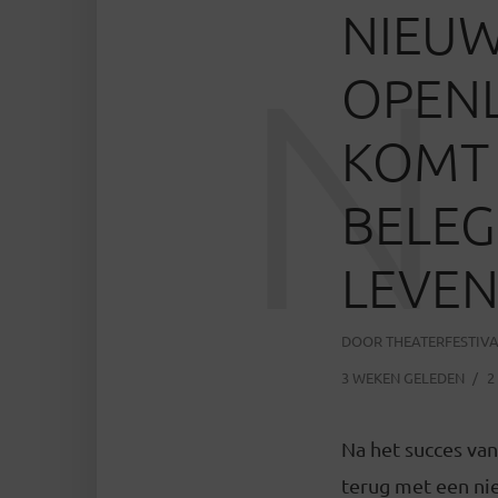
NIEU
N
OPEN
KOMT 
BELEG
LEVEN
DOOR
THEATERFESTIV
3 WEKEN GELEDEN
2
Na het succes va
terug met een ni