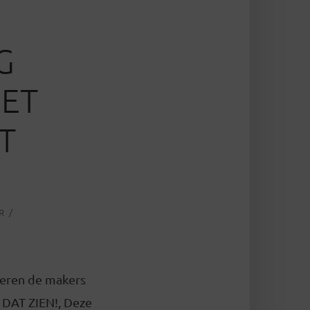
G
HET
T
R
keren de makers
 DAT ZIEN!, Deze