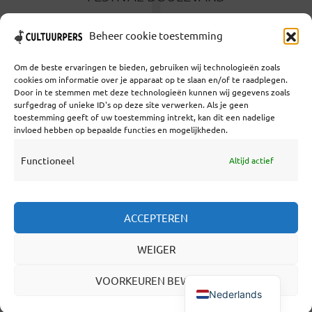
T
2 WEKEN GELEDEN
Beheer cookie toestemming
Om de beste ervaringen te bieden, gebruiken wij technologieën zoals
cookies om informatie over je apparaat op te slaan en/of te raadplegen.
Door in te stemmen met deze technologieën kunnen wij gegevens zoals
surfgedrag of unieke ID's op deze site verwerken. Als je geen
toestemming geeft of uw toestemming intrekt, kan dit een nadelige
Coöperatief Cultureel Persbureau U.A. | Salzburg 29 |
invloed hebben op bepaalde functies en mogelijkheden.
3524KS Utrecht | KvK: 55573592 |Btw:
NL851769731B01 | Bank: NL92 TRIO 0254 7521 01
Functioneel
Altijd actief
Samenwerken
ACCEPTEREN
Statuten
WEIGER
Redactiestatuut
Over Ons
VOORKEUREN BEWAREN
Nederlands