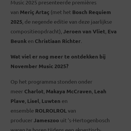
Music 2025 presenteerde premières
Meriç Artaç
Bosch Requiem
van
(met het
2025
, de negende editie van deze jaarlijkse
Jeroen van Vliet
Eva
compositieopdracht),
,
Beunk
Christiaan Richter
en
.
Wat viel er nog meer te ontdekken bij
November Music 2025?
Op het programma stonden onder
Charlot
Makaya McCraven
Leah
meer
,
,
Plave
Lisel
Luwten
,
,
en
ROLROLROL
ensemble
van
Jameszoo
producer
uit ’s-Hertogenbosch
waren te horen tijdens een akoestisch-