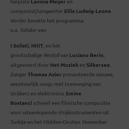
Lavinia Meijer
harpiste
en
Ellis Ludwig-Leone
componist/songwriter
.
Verder bevatte het programma
o.a.
Talisker
van
I Solisti
HIIIT
,
, en het
Luciano Berio
grootschalige
Recital
van
,
Het Muziek
Silbersee
uitgevoerd door
en
.
Thomas Azier
Zanger
presenteerde nieuwe,
avontuurlijk songs met toevoeging van
Emine
strijkers en elektronica.
Bostanci
schreef een filmische compositie
voor uiteenlopende strijkinstrumenten uit
Turkije en het Midden-Oosten. November