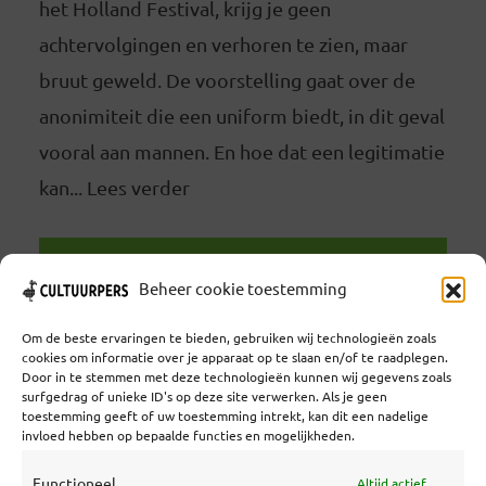
het Holland Festival, krijg je geen
achtervolgingen en verhoren te zien, maar
bruut geweld. De voorstelling gaat over de
anonimiteit die een uniform biedt, in dit geval
vooral aan mannen. En hoe dat een legitimatie
kan... Lees verder
LEES VERDER
Beheer cookie toestemming
Om de beste ervaringen te bieden, gebruiken wij technologieën zoals
cookies om informatie over je apparaat op te slaan en/of te raadplegen.
Door in te stemmen met deze technologieën kunnen wij gegevens zoals
surfgedrag of unieke ID's op deze site verwerken. Als je geen
toestemming geeft of uw toestemming intrekt, kan dit een nadelige
Coöperatief Cultureel Persbureau U.A. | Salzburg 29 |
invloed hebben op bepaalde functies en mogelijkheden.
3524KS Utrecht | KvK: 55573592 |Btw:
NL851769731B01 | Bank: NL92 TRIO 0254 7521 01
Functioneel
Altijd actief