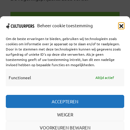
LEES VERDER
Beheer cookie toestemming
Om de beste ervaringen te bieden, gebruiken wij technologieën zoals
cookies om informatie over je apparaat op te slaan en/of te raadplegen.
Door in te stemmen met deze technologieën kunnen wij gegevens zoals
surfgedrag of unieke ID's op deze site verwerken. Als je geen
toestemming geeft of uw toestemming intrekt, kan dit een nadelige
Coöperatief Cultureel Persbureau U.A. | Salzburg 29 |
invloed hebben op bepaalde functies en mogelijkheden.
3524KS Utrecht | KvK: 55573592 |Btw:
NL851769731B01 | Bank: NL92 TRIO 0254 7521 01
Functioneel
Altijd actief
Samenwerken
ACCEPTEREN
Statuten
WEIGER
Redactiestatuut
Over Ons
VOORKEUREN BEWAREN