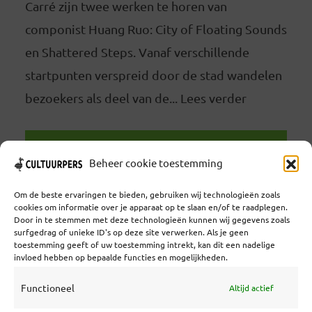
Carré zijn twee werken te horen van
componist Huang Ruo: City of Floating Sounds
en Shattered Steps. Vanaf verschillende
startpunten verspreid door de stad wandelen
bezoekers als deel van de... Lees verder
LEES VERDER
Beheer cookie toestemming
Om de beste ervaringen te bieden, gebruiken wij technologieën zoals
cookies om informatie over je apparaat op te slaan en/of te raadplegen.
Door in te stemmen met deze technologieën kunnen wij gegevens zoals
surfgedrag of unieke ID's op deze site verwerken. Als je geen
toestemming geeft of uw toestemming intrekt, kan dit een nadelige
Coöperatief Cultureel Persbureau U.A. | Salzburg 29 |
invloed hebben op bepaalde functies en mogelijkheden.
3524KS Utrecht | KvK: 55573592 |Btw:
NL851769731B01 | Bank: NL92 TRIO 0254 7521 01
Functioneel
Altijd actief