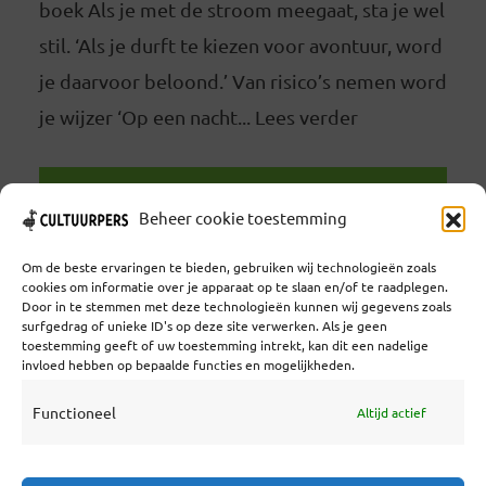
boek Als je met de stroom meegaat, sta je wel
stil. ‘Als je durft te kiezen voor avontuur, word
je daarvoor beloond.’ Van risico’s nemen word
je wijzer ‘Op een nacht... Lees verder
LEES VERDER
Beheer cookie toestemming
Om de beste ervaringen te bieden, gebruiken wij technologieën zoals
cookies om informatie over je apparaat op te slaan en/of te raadplegen.
Door in te stemmen met deze technologieën kunnen wij gegevens zoals
surfgedrag of unieke ID's op deze site verwerken. Als je geen
toestemming geeft of uw toestemming intrekt, kan dit een nadelige
Coöperatief Cultureel Persbureau U.A. | Salzburg 29 |
invloed hebben op bepaalde functies en mogelijkheden.
3524KS Utrecht | KvK: 55573592 |Btw:
NL851769731B01 | Bank: NL92 TRIO 0254 7521 01
Functioneel
Altijd actief