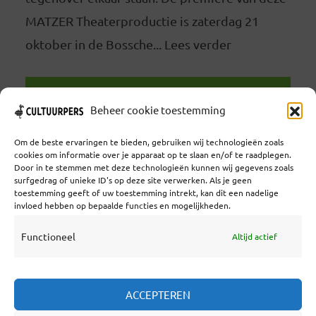
MATZER Theaterproductie is zaterdag 21
oktober in de Bossche... Lees verder
LEES VERDER
Beheer cookie toestemming
Om de beste ervaringen te bieden, gebruiken wij technologieën zoals
cookies om informatie over je apparaat op te slaan en/of te raadplegen.
Door in te stemmen met deze technologieën kunnen wij gegevens zoals
surfgedrag of unieke ID's op deze site verwerken. Als je geen
toestemming geeft of uw toestemming intrekt, kan dit een nadelige
Coöperatief Cultureel Persbureau U.A. | Salzburg 29 |
invloed hebben op bepaalde functies en mogelijkheden.
3524KS Utrecht | KvK: 55573592 |Btw:
NL851769731B01 | Bank: NL92 TRIO 0254 7521 01
Functioneel
Altijd actief
Samenwerken
ACCEPTEREN
Statuten