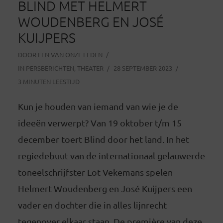
BLIND MET HELMERT
WOUDENBERG EN JOSÉ
KUIJPERS
DOOR
EEN VAN ONZE LEDEN
IN
PERSBERICHTEN
,
THEATER
28 SEPTEMBER 2023
3 MINUTEN LEESTIJD
Kun je houden van iemand van wie je de
ideeën verwerpt? Van 19 oktober t/m 15
december toert Blind door het land. In het
regiedebuut van de internationaal gelauwerde
toneelschrijfster Lot Vekemans spelen
Helmert Woudenberg en José Kuijpers een
vader en dochter die in alles lijnrecht
tegenover elkaar staan. De première van deze