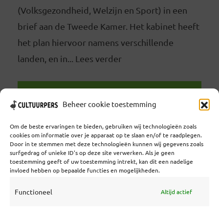
(Volksgezondheid, Welzijn en Sport) in een
brief aan de Tweede Kamer. Het kabinet heeft
het plan hiervoor namens verschillende
landen, en in... Lees verder
LEES VERDER
Beheer cookie toestemming
Om de beste ervaringen te bieden, gebruiken wij technologieën zoals
cookies om informatie over je apparaat op te slaan en/of te raadplegen.
Door in te stemmen met deze technologieën kunnen wij gegevens zoals
surfgedrag of unieke ID's op deze site verwerken. Als je geen
toestemming geeft of uw toestemming intrekt, kan dit een nadelige
Coöperatief Cultureel Persbureau U.A. | Salzburg 29 |
invloed hebben op bepaalde functies en mogelijkheden.
3524KS Utrecht | KvK: 55573592 |Btw:
NL851769731B01 | Bank: NL92 TRIO 0254 7521 01
Functioneel
Altijd actief