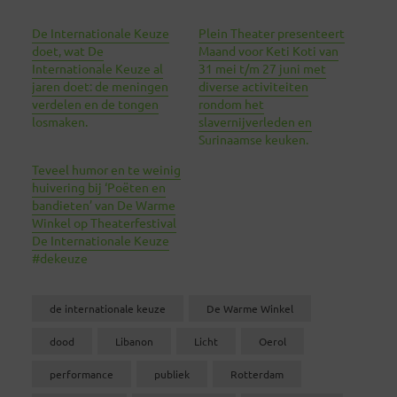
De Internationale Keuze
Plein Theater presenteert
doet, wat De
Maand voor Keti Koti van
Internationale Keuze al
31 mei t/m 27 juni met
jaren doet: de meningen
diverse activiteiten
verdelen en de tongen
rondom het
losmaken.
slavernijverleden en
Surinaamse keuken.
Teveel humor en te weinig
huivering bij ‘Poëten en
bandieten’ van De Warme
Winkel op Theaterfestival
De Internationale Keuze
#dekeuze
de internationale keuze
De Warme Winkel
dood
Libanon
Licht
Oerol
performance
publiek
Rotterdam