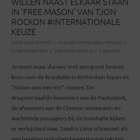
WILLEN NAAST ELKAAR STAAN
IN ‘FREE MASON’ VAN TJON
ROCKON #INTERNATIONALE
KEUZE
DOOR
JOWI SCHMITZ
IN
ALLEEN VOOR LEDEN
,
SPECIALS
21 SEPTEMBER 2011
3 MINUTEN LEESTIJD
3 REACTIES
Je moet maar durven: met een groot houten
kruis over de Kruiskade in Rotterdam lopen en
“Mason was een vis!” roepen. De
drugsverslaafde bewoners van de Pauluskerk,
de afwassers van de Chinese restaurants en
wachtende passagiers bij de tramhalte kijken
er verbijsterd naar. Sandro Lima schreeuwt als
een bezeten godsdienstwaanzinnige teksten