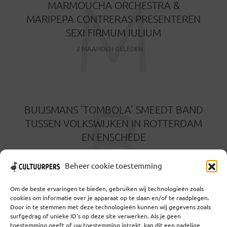
M
MARMOUCHA ORCHESTRA &
MARIPEPA CONTRERAS PRESENTEREN
SEXI FIRMUM IULIUM
2 MAANDEN GELEDEN
B
BUIJSMANS ‘TOMBOLA’ SMEEDT BAND
TUSSEN VOLKSWIJKEN IN ROTTERDAM
EN ENSCHEDE
3 MAANDEN GELEDEN
Beheer cookie toestemming
Om de beste ervaringen te bieden, gebruiken wij technologieën zoals
cookies om informatie over je apparaat op te slaan en/of te raadplegen.
Door in te stemmen met deze technologieën kunnen wij gegevens zoals
surfgedrag of unieke ID's op deze site verwerken. Als je geen
toestemming geeft of uw toestemming intrekt, kan dit een nadelige