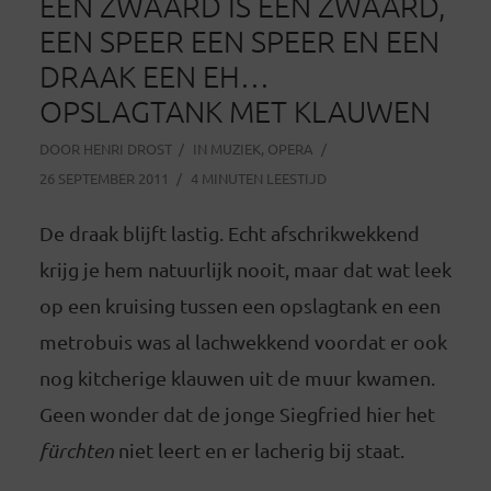
EEN ZWAARD IS EEN ZWAARD,
EEN SPEER EEN SPEER EN EEN
DRAAK EEN EH…
OPSLAGTANK MET KLAUWEN
DOOR
HENRI DROST
IN
MUZIEK
,
OPERA
26 SEPTEMBER 2011
4 MINUTEN LEESTIJD
De draak blijft lastig. Echt afschrikwekkend
krijg je hem natuurlijk nooit, maar dat wat leek
op een kruising tussen een opslagtank en een
metrobuis was al lachwekkend voordat er ook
nog kitcherige klauwen uit de muur kwamen.
Geen wonder dat de jonge Siegfried hier het
fürchten
niet leert en er lacherig bij staat.