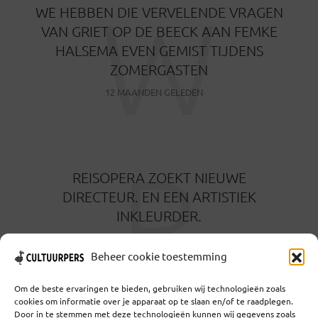
W
WE HEBBEN DIE VERVELENDE VRAGEN
VAN GRIET OP DE BEECK AAN FEMKE
HALSEMA EVEN GEMIST TIJDENS
ZOMERGASTEN
12 MAANDEN GELEDEN
R
REISOPERA ZOEKT NIEUWE
DIRECTEUR. EN EEN ARTISTIEK
INKLEURDER.
16 JANUARI 2024
Beheer cookie toestemming
Om de beste ervaringen te bieden, gebruiken wij technologieën zoals
cookies om informatie over je apparaat op te slaan en/of te raadplegen.
Door in te stemmen met deze technologieën kunnen wij gegevens zoals