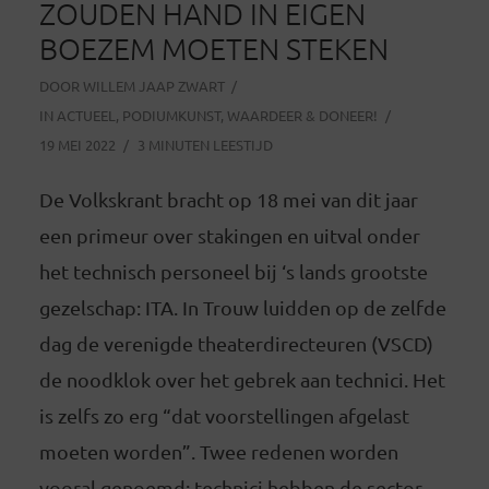
ZOUDEN HAND IN EIGEN
BOEZEM MOETEN STEKEN
DOOR
WILLEM JAAP ZWART
IN
ACTUEEL
,
PODIUMKUNST
,
WAARDEER & DONEER!
19 MEI 2022
3 MINUTEN LEESTIJD
De Volkskrant bracht op 18 mei van dit jaar
een primeur over stakingen en uitval onder
het technisch personeel bij ‘s lands grootste
gezelschap: ITA. In Trouw luidden op de zelfde
dag de verenigde theaterdirecteuren (VSCD)
de noodklok over het gebrek aan technici. Het
is zelfs zo erg “dat voorstellingen afgelast
moeten worden”. Twee redenen worden
vooral genoemd: technici hebben de sector...