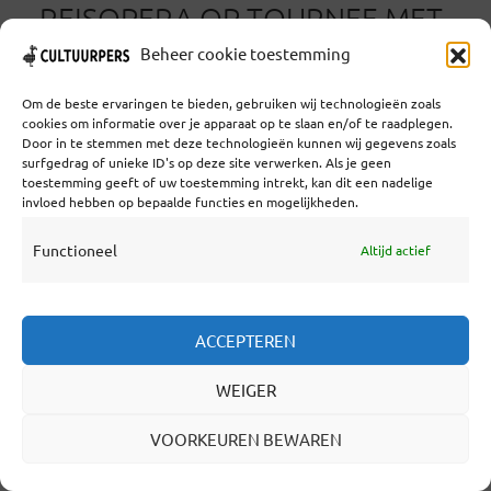
REISOPERA OP TOURNEE MET
ROSSINI’S MEESTERWERK OP
Beheer cookie toestemming
BESTELLING
Om de beste ervaringen te bieden, gebruiken wij technologieën zoals
cookies om informatie over je apparaat op te slaan en/of te raadplegen.
DOOR
HENRI DROST
IN
ALLEEN VOOR LEDEN
,
OPERA
Door in te stemmen met deze technologieën kunnen wij gegevens zoals
21 NOVEMBER 2013
4 MINUTEN LEESTIJD
surfgedrag of unieke ID's op deze site verwerken. Als je geen
toestemming geeft of uw toestemming intrekt, kan dit een nadelige
invloed hebben op bepaalde functies en mogelijkheden.
‘Geef mij een boodschappenlijstje en ik zal het
op muziek zetten,’ schijnt de Italiaanse
Functioneel
Altijd actief
componist Gioacchino Rossini gezegd te
hebben. Misschien apocrief, maar wel passend
ACCEPTEREN
bij de man die sneller componeerde dan
WEIGER
muzikanten zijn partituren konden instuderen.
Waar Wagner een leven nodig had voor
VOORKEUREN BEWAREN
veertien opera’s. schreef Rossini het