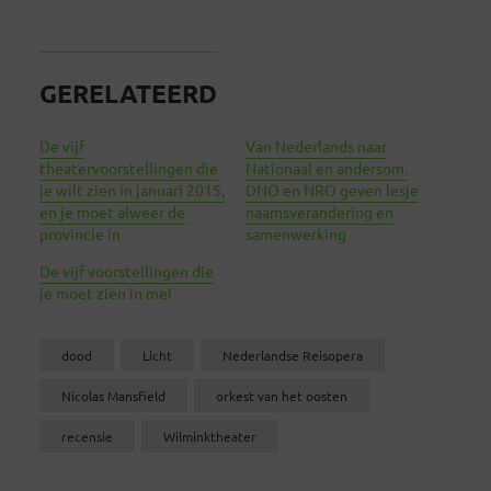
GERELATEERD
De vijf
Van Nederlands naar
theatervoorstellingen die
Nationaal en andersom.
je wilt zien in januari 2015,
DNO en NRO geven lesje
en je moet alweer de
naamsverandering en
provincie in
samenwerking
De vijf voorstellingen die
je moet zien in mei
dood
Licht
Nederlandse Reisopera
Nicolas Mansfield
orkest van het oosten
recensie
Wilminktheater