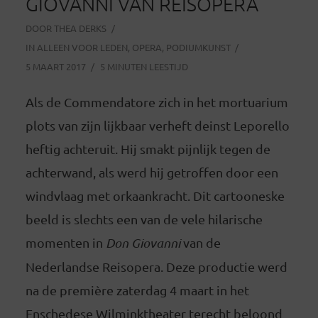
GIOVANNI VAN REISOPERA
DOOR
THEA DERKS
IN
ALLEEN VOOR LEDEN
,
OPERA
,
PODIUMKUNST
5 MAART 2017
5 MINUTEN LEESTIJD
Als de Commendatore zich in het mortuarium
plots van zijn lijkbaar verheft deinst Leporello
heftig achteruit. Hij smakt pijnlijk tegen de
achterwand, als werd hij getroffen door een
windvlaag met orkaankracht. Dit cartooneske
beeld is slechts een van de vele hilarische
momenten in
Don Giovanni
van de
Nederlandse Reisopera. Deze productie werd
na de première zaterdag 4 maart in het
Enschedese Wilminktheater terecht beloond