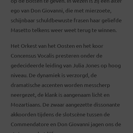
op de botten te geven. In wezen is zij een alter
ego van Don Giovanni, die met mierzoete,
schijnbaar schuldbewuste frasen haar geliefde
Masetto telkens weer weet terug te winnen.
Het Orkest van het Oosten en het koor
Concensus Vocalis presteren onder de
gedecideerde leiding van Julia Jones op hoog
niveau. De dynamiek is verzorgd, de
dramatische accenten worden messcherp
neergezet, de klank is aangenaam licht en
Mozartiaans. De zwaar aangezette dissonante
akkoorden tijdens de slotscène tussen de
Commendatore en Don Giovanni jagen ons de