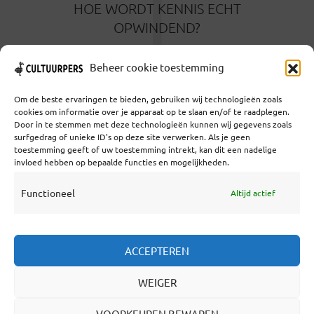
T
HOE WORDT KENNIS ECHT
OPWINDEND?
2 MAANDEN GELEDEN
Beheer cookie toestemming
Om de beste ervaringen te bieden, gebruiken wij technologieën zoals
cookies om informatie over je apparaat op te slaan en/of te raadplegen.
Door in te stemmen met deze technologieën kunnen wij gegevens zoals
surfgedrag of unieke ID's op deze site verwerken. Als je geen
toestemming geeft of uw toestemming intrekt, kan dit een nadelige
Coöperatief Cultureel Persbureau U.A. | Salzburg 29 |
invloed hebben op bepaalde functies en mogelijkheden.
3524KS Utrecht | KvK: 55573592 |Btw:
NL851769731B01 | Bank: NL92 TRIO 0254 7521 01
Functioneel
Altijd actief
Samenwerken
ACCEPTEREN
Statuten
WEIGER
Redactiestatuut
Over Ons
VOORKEUREN BEWAREN