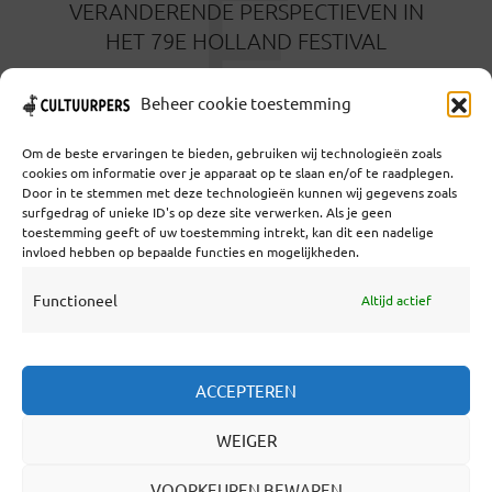
É
VERANDERENDE PERSPECTIEVEN IN
HET 79E HOLLAND FESTIVAL
5 MAANDEN GELEDEN
Beheer cookie toestemming
Om de beste ervaringen te bieden, gebruiken wij technologieën zoals
cookies om informatie over je apparaat op te slaan en/of te raadplegen.
Door in te stemmen met deze technologieën kunnen wij gegevens zoals
surfgedrag of unieke ID's op deze site verwerken. Als je geen
toestemming geeft of uw toestemming intrekt, kan dit een nadelige
Coöperatief Cultureel Persbureau U.A. | Salzburg 29 |
invloed hebben op bepaalde functies en mogelijkheden.
3524KS Utrecht | KvK: 55573592 |Btw:
NL851769731B01 | Bank: NL92 TRIO 0254 7521 01
Functioneel
Altijd actief
Samenwerken
ACCEPTEREN
Statuten
WEIGER
Redactiestatuut
Over Ons
VOORKEUREN BEWAREN