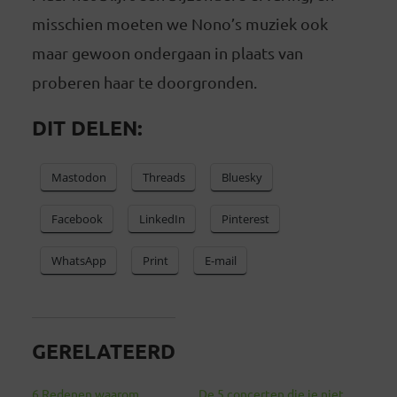
misschien moeten we Nono’s muziek ook
maar gewoon ondergaan in plaats van
proberen haar te doorgronden.
DIT DELEN:
Mastodon
Threads
Bluesky
Facebook
LinkedIn
Pinterest
WhatsApp
Print
E-mail
GERELATEERD
6 Redenen waarom
De 5 concerten die je niet