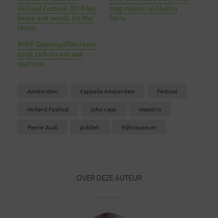
Holland Festival 2014 het
mag missen op Musica
beste ooit wordt. En War
Sacra
Horse.
#NFF Openingsfilm Nono
zingt zich los van saai
realisme
Amsterdam
Cappella Amsterdam
Festival
Holland Festival
john cage
maestro
Pierre Audi
publiek
Rijksmuseum
OVER DEZE AUTEUR