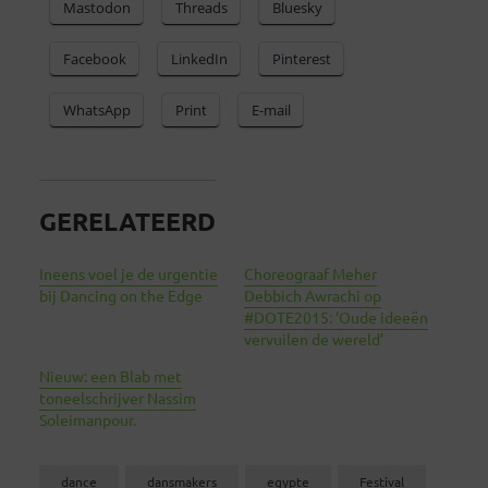
Mastodon
Threads
Bluesky
Facebook
LinkedIn
Pinterest
WhatsApp
Print
E-mail
GERELATEERD
Ineens voel je de urgentie
Choreograaf Meher
bij Dancing on the Edge
Debbich Awrachi op
#DOTE2015: ‘Oude ideeën
vervuilen de wereld’
Nieuw: een Blab met
toneelschrijver Nassim
Soleimanpour.
dance
dansmakers
egypte
Festival