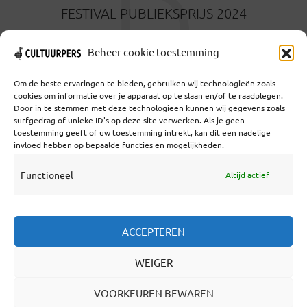
D
FESTIVAL PUBLIEKSPRIJS 2024
10 JUNI 2024
Beheer cookie toestemming
Om de beste ervaringen te bieden, gebruiken wij technologieën zoals
cookies om informatie over je apparaat op te slaan en/of te raadplegen.
Door in te stemmen met deze technologieën kunnen wij gegevens zoals
surfgedrag of unieke ID's op deze site verwerken. Als je geen
toestemming geeft of uw toestemming intrekt, kan dit een nadelige
Coöperatief Cultureel Persbureau U.A. | Salzburg 29 |
invloed hebben op bepaalde functies en mogelijkheden.
3524KS Utrecht | KvK: 55573592 |Btw:
NL851769731B01 | Bank: NL92 TRIO 0254 7521 01
Functioneel
Altijd actief
Samenwerken
ACCEPTEREN
Statuten
WEIGER
Redactiestatuut
Over Ons
VOORKEUREN BEWAREN