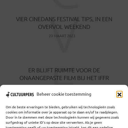
V
VIER CINEDANS FESTIVAL TIPS, IN EEN
OVERVOL WEEKEND
23 MAART 2023
E
ER BLIJFT RUIMTE VOOR DE
ONAANGEPASTE FILM BIJ HET IFFR
9 FEBRUARI 2023
Beheer cookie toestemming
Om de beste ervaringen te bieden, gebruiken wij technologieën zoals
cookies om informatie over je apparaat op te slaan en/of te raadplegen.
Door in te stemmen met deze technologieën kunnen wij gegevens zoals
surfgedrag of unieke ID's op deze site verwerken. Als je geen
toestemming geeft of uw toestemming intrekt, kan dit een nadelige