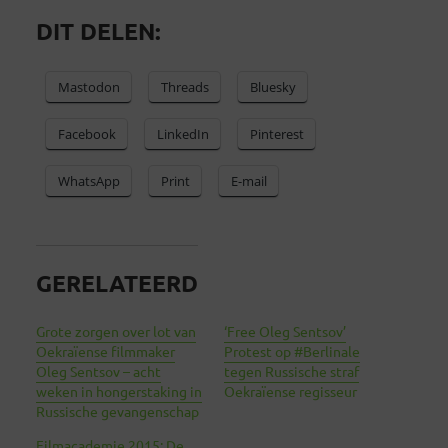
DIT DELEN:
Mastodon
Threads
Bluesky
Facebook
LinkedIn
Pinterest
WhatsApp
Print
E-mail
GERELATEERD
Grote zorgen over lot van
‘Free Oleg Sentsov’
Oekraïense filmmaker
Protest op #Berlinale
Oleg Sentsov – acht
tegen Russische straf
weken in hongerstaking in
Oekraïense regisseur
Russische gevangenschap
Filmacademie 2015: De